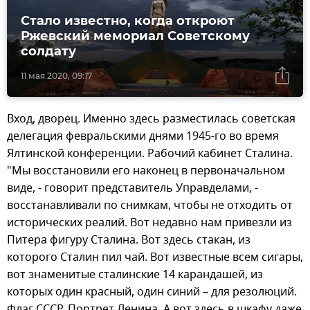
Стало известно, когда откроют
Ржевский мемориал Советскому
солдату
11 мая 2020, 09:17
Вход, дворец. Именно здесь разместилась советская
делегация февральскими днями 1945-го во время
Ялтинской конференции. Рабочий кабинет Сталина.
"Мы восстановили его наконец в первоначальном
виде, - говорит представитель Управделами, -
восстанавливали по снимкам, чтобы не отходить от
исторических реалий. Вот недавно нам привезли из
Питера фигуру Сталина. Вот здесь стакан, из
которого Сталин пил чай. Вот известные всем сигары,
вот знаменитые сталинские 14 карандашей, из
которых один красный, один синий – для резолюций.
Флаг СССР. Портрет Ленина. А вот здесь в шкафу даже