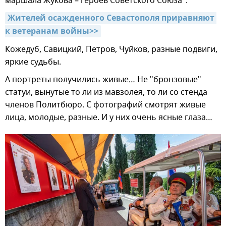
маршала Жукова – героев Советского Союза".
Жителей осажденного Севастополя приравняют 
к ветеранам войны>>
Кожедуб, Савицкий, Петров, Чуйков, разные подвиги,
яркие судьбы.
А портреты получились живые… Не "бронзовые"
статуи, вынутые то ли из мавзолея, то ли со стенда
членов Политбюро. С фотографий смотрят живые
лица, молодые, разные. И у них очень ясные глаза…