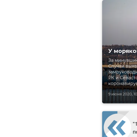
У моряко
За минувшие
Случаи выяв
замруковод
РК и Севаст
коронавирус
9 июня 2020, 10
"
п