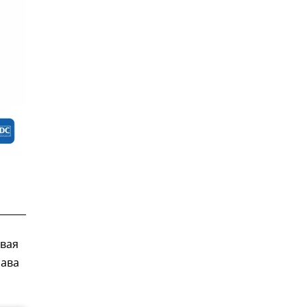
овая
лава