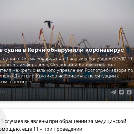
в судна в Керчи обнаружили коронавирус
 сутки в Крыму обнаружено 11 новых заболевших COVID-19.
лены в Симферополе, Феодосии и Керчи, сообщил
ителя межрегионального управления Роспотребнадзора по
ополю Дмитрий Крутиков на брифинге по ситуации с
ом в регионе.
:22
11 случаев выявлены при обращении за медицинской
омощью, еще 11 – при проведении