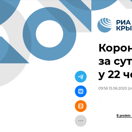
Корон
за су
у 22 
09:56 13.06.2020
(о