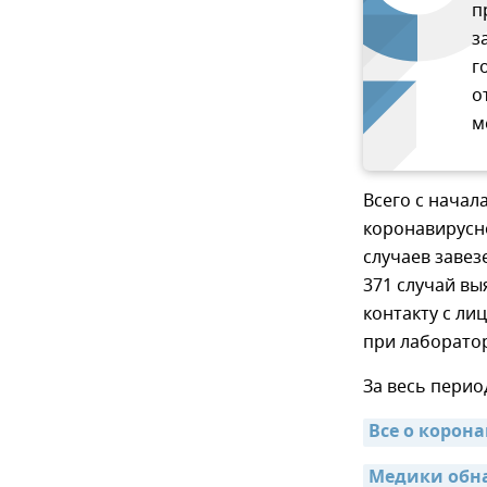
п
з
г
о
м
Всего с начал
коронавирусно
случаев завез
371 случай в
контакту с ли
при лаборато
За весь перио
Все о корон
Медики обн