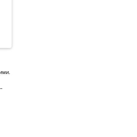
ими.
–