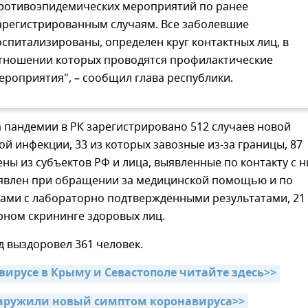
ротивоэпидемических мероприятий по ранее
арегистрированным случаям. Все заболевшие
оспитализированы, определен круг контактных лиц, в
тношении которых проводятся профилактические
ероприятия", – сообщил глава республики.
а пандемии в РК зарегистрировано 512 случаев новой
й инфекции, 33 из которых завозные из-за границы, 87
ены из субъектов РФ и лица, выявленные по контакту с н
ыявлен при обращении за медицинской помощью и по
цами с лабораторно подтверждёнными результатами, 21 
рном скрининге здоровых лиц.
д выздоровел 361 человек.
авирусе в Крыму и Севастополе читайте здесь>>
аружили новый симптом коронавируса>>