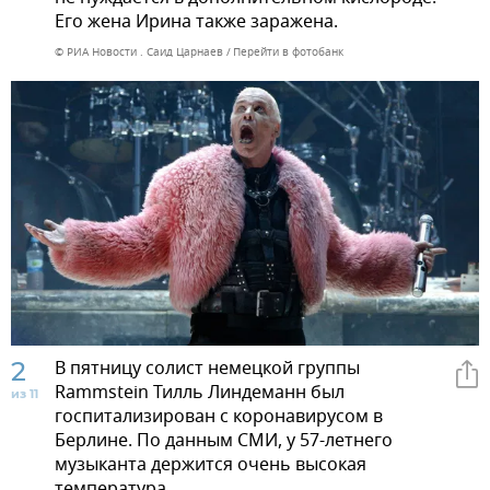
Его жена Ирина также заражена.
© РИА Новости . Саид Царнаев
Перейти в фотобанк
2
В пятницу солист немецкой группы
Rammstein Тилль Линдеманн был
из 11
госпитализирован с коронавирусом в
Берлине. По данным СМИ, у 57-летнего
музыканта держится очень высокая
температура.