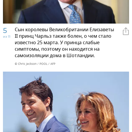
5
Сын королевы Великобритании Елизаветы
II принц Чарльз также болен, о чем стало
из 11
известно 25 марта. У принца слабые
симптомы, поэтому он находится на
самоизоляции дома в Шотландии.
© Chris Jackson / POOL / AFP