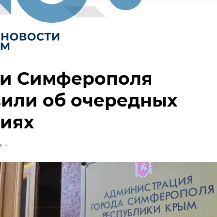
ти Симферополя
вили об очередных
циях