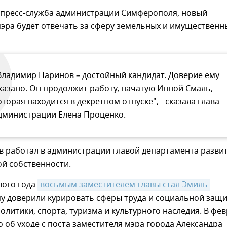
 пресс-служба администрации Симферополя, новый
эра будет отвечать за сферу земельных и имущественн
Владимир Паринов – достойный кандидат. Доверие ему
казано. Он продолжит работу, начатую Инной Смаль,
оторая находится в декретном отпуске", - сказала глава
дминистрации Елена Проценко.
в работал в администрации главой департамента разви
й собственности.
лого года
восьмым заместителем главы стал Эмиль 
му доверили курировать сферы труда и социальной защи
литики, спорта, туризма и культурного наследия. В фе
о об уходе с поста заместителя мэра города Александра