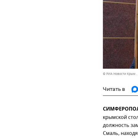
© РИА Новости Крым .
Читать в
СИМФЕРОПОЛЬ
крымской сто
должность за
Смаль, находя