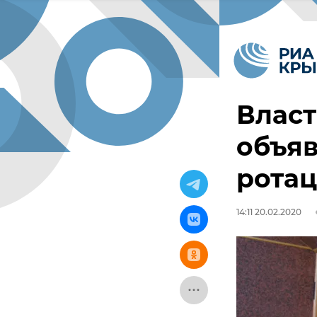
Влас
объя
рота
14:11 20.02.2020