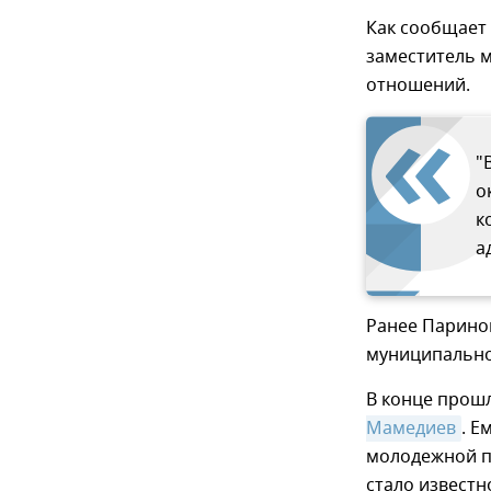
Как сообщает
заместитель м
отношений.
"
о
к
а
Ранее Парино
муниципально
В конце прош
Мамедиев
. Е
молодежной по
стало известн