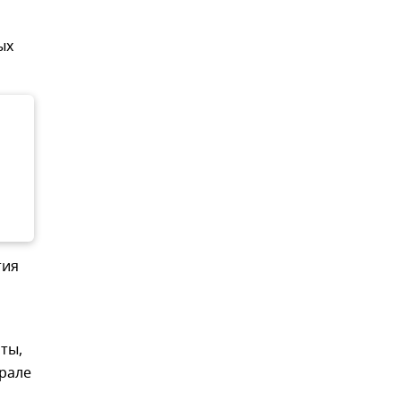
ых
тия
ты,
врале