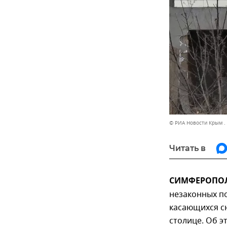
© РИА Новости Крым .
Читать в
СИМФЕРОПОЛЬ
незаконных п
касающихся с
столице. Об 