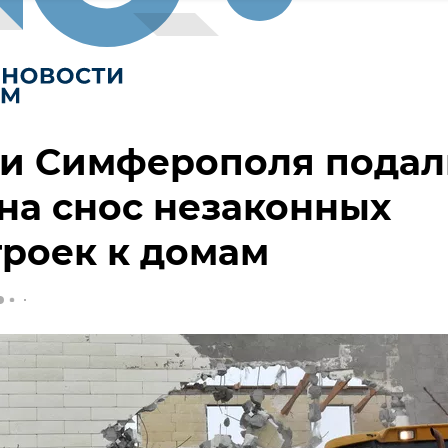
ти Симферополя подал
 на снос незаконных
роек к домам