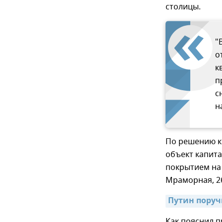
столицы.
"
о
к
п
с
н
По решению к
объект капита
покрытием на 
Мраморная, 2
Путин поруч
Как пояснил п