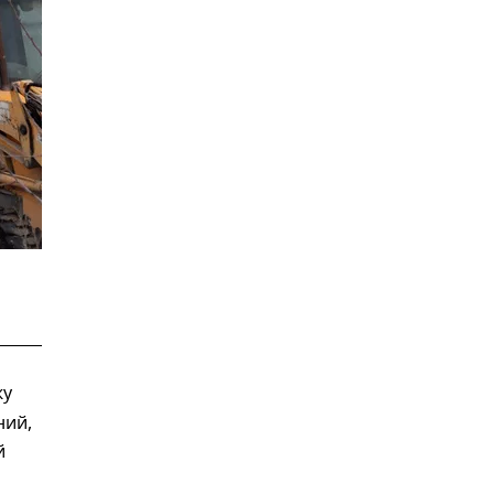
жу
ний,
й