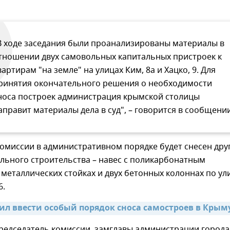
В ходе заседания были проанализированы материалы в
тношении двух самовольных капитальных пристроек к
вартирам "на земле" на улицах Ким, 8а и Хацко, 9. Для
ринятия окончательного решения о необходимости
носа построек администрация крымской столицы
аправит материалы дела в суд", – говорится в сообщении
омиссии в административном порядке будет снесен дру
льного строительства – навес с поликарбонатным
металлических стойках и двух бетонных колоннах по ул
6.
ил ввести особый порядок сноса самостроев в Крыму
редседатель комиссии, замглавы администрации города