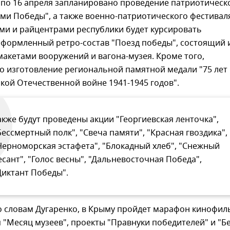
8 по 16 апреля запланировано проведение патриотическ
ми Победы", а также военно-патриотического фестивал
ми и райцентрами республики будет курсировать
оформленный ретро-состав "Поезд победы", состоящий 
акетами вооружений и вагона-музея. Кроме того,
о изготовление региональной памятной медали "75 лет
кой Отечественной войне 1941-1945 годов".
акже будут проведены акции "Георгиевская ленточка",
Бессмертный полк", "Свеча памяти", "Красная гвоздика",
Черноморская эстафета", "Блокадный хлеб", "Снежный
есант", "Голос весны", "Дальневосточная Победа",
Диктант Победы".
по словам Дугаренко, в Крыму пройдет марафон кинофи
я "Месяц музеев", проекты "Правнуки победителей" и "Б