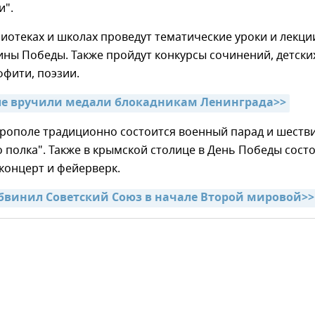
и".
лиотеках и школах проведут тематические уроки и лекци
ны Победы. Также пройдут конкурсы сочинений, детски
ффити, поэзии.
ле вручили медали блокадникам Ленинграда>>
ерополе традиционно состоится военный парад и шеств
 полка". Также в крымской столице в День Победы сост
концерт и фейерверк.
бвинил Советский Союз в начале Второй мировой>>