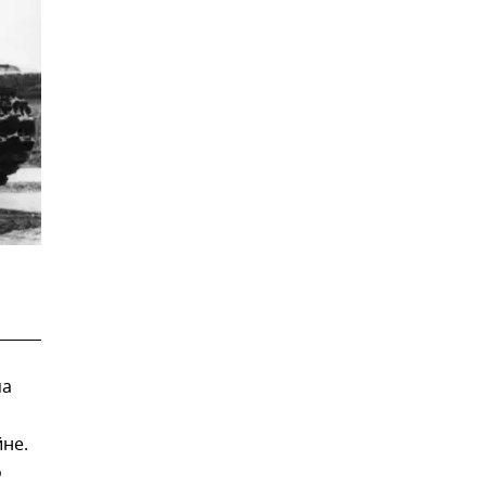
ма
не.
о