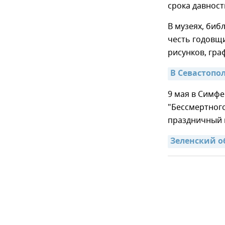
срока давност
В музеях, биб
честь годовщи
рисунков, гра
В Севастопо
9 мая в Симф
"Бессмертного
праздничный 
Зеленский о