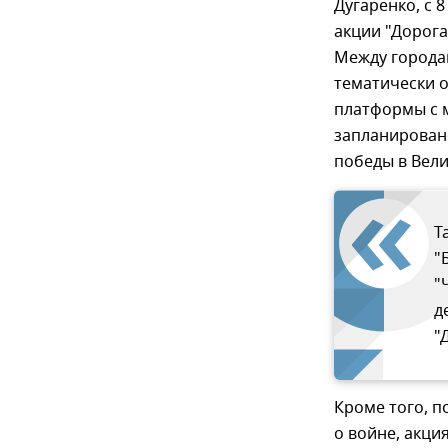
Дугаренко, с 
акции "Дорога
Между города
тематически 
платформы с м
запланирован
победы в Вели
Т
"
"
д
"
Кроме того, 
о войне, акци