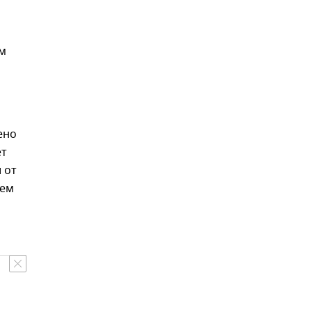
ом
ено
ет
 от
дем