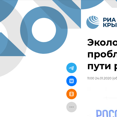
Эколо
проб
пути
11:00 24.01.2020
(об