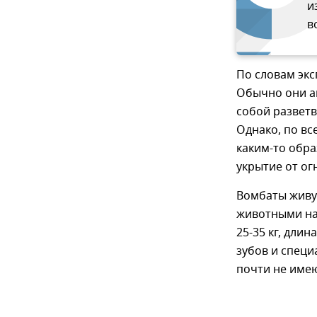
и
в
По словам экс
Обычно они а
собой разветв
Однако, по вс
каким-то обра
укрытие от ог
Вомбаты живу
животными на 
25-35 кг, длин
зубов и специ
почти не имею