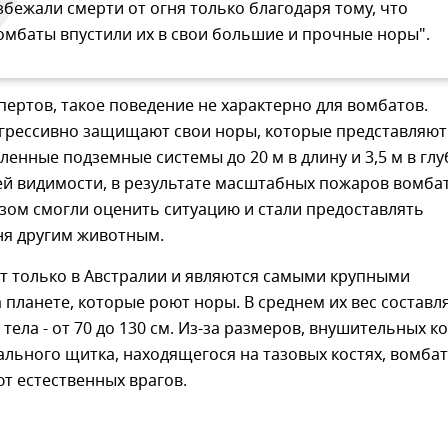
збежали смерти от огня только благодаря тому, что
омбаты впустили их в свои большие и прочные норы".
пертов, такое поведение не характерно для вомбатов.
грессивно защищают свои норы, которые представляют
ленные подземные системы до 20 м в длину и 3,5 м в глу
ей видимости, в результате масштабных пожаров вомба
зом смогли оценить ситуацию и стали предоставлять
ня другим животным.
т только в Австралии и являются самыми крупными
планете, которые роют норы. В среднем их вес составл
а тела - от 70 до 130 см. Из-за размеров, внушительных ко
ального щитка, находящегося на тазовых костях, вомба
т естественных врагов.