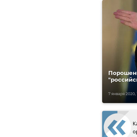
Порошенк
"российс
7 января 2020, 
К
о