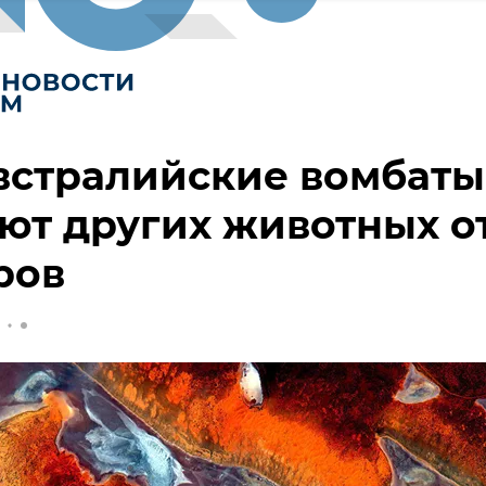
встралийские вомбаты
ют других животных о
ров