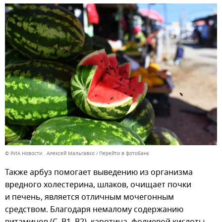
© РИА Новости . Алексей Мальгавко
Перейти в фотобанк
Также арбуз помогает выведению из организма
вредного холестерина, шлаков, очищает почки
и печень, является отличным мочегонным
средством. Благодаря немалому содержанию
витаминов (С, В1, В2), каротина, фолиевой кислоты,