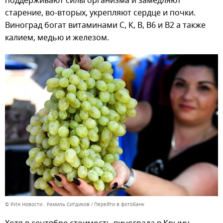
поддерживают силы организма и замедляют
старение, во-вторых, укрепляют сердце и почки.
Виноград богат витаминами С, К, B, B6 и B2 а также
калием, медью и железом.
© РИА Новости . Рамиль Ситдиков
Перейти в фотобанк