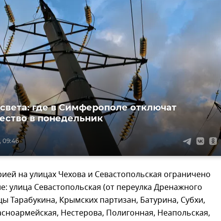
 света: где в Симферополе отключат
ество в понедельник
, 09:46
арией на улицах Чехова и Севастопольская ограничено
: улица Севастопольская (от переулка Дренажного
цы Тарабукина, Крымских партизан, Батурина, Субхи,
сноармейская, Нестерова, Полигонная, Неапольская,