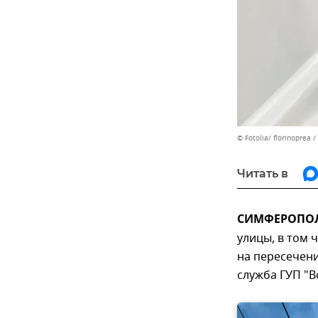
© Fotolia/ florinoprea
Читать в
СИМФЕРОПОЛЬ
улицы, в том 
на пересечени
служба ГУП "В