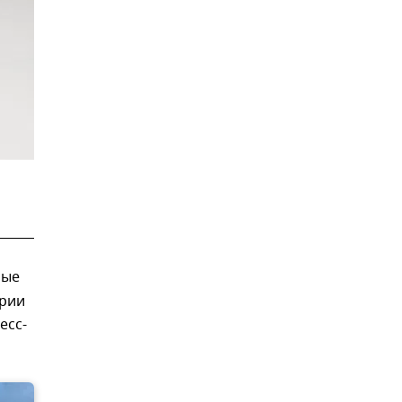
рые
арии
есс-