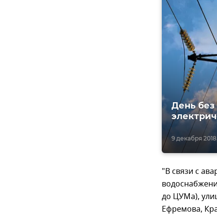
День без
электрич
9 декабря 2018
"В связи с ав
водоснабжение
до ЦУМа), ули
Ефремова, Кра