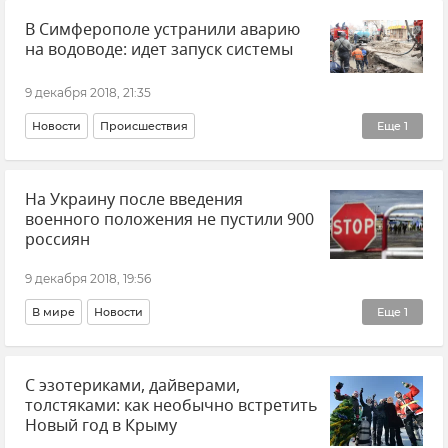
В Симферополе устранили аварию
на водоводе: идет запуск системы
9 декабря 2018, 21:35
Новости
Происшествия
Еще
1
Крупная авария на водоводе в Симферополе
На Украину после введения
военного положения не пустили 900
россиян
9 декабря 2018, 19:56
В мире
Новости
Еще
1
Военное положение на Украине
С эзотериками, дайверами,
толстяками: как необычно встретить
Новый год в Крыму