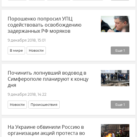
Крупная авария на водоводе в Симферополе
Порошенко попросил УПЦ
содействовать освобождению
задержанных РФ моряков
9 декабря 2018, 15:01
В мире
Новости
Еще
1
Нарушение российской границы в Черном море кораблями ВМС Украины
Починить лопнувший водовод в
Симферополе планируют к концу
дня
9 декабря 2018, 14:22
Новости
Происшествия
Еще
1
Крупная авария на водоводе в Симферополе
На Украине обвинили Россию в
организации акций протеста во