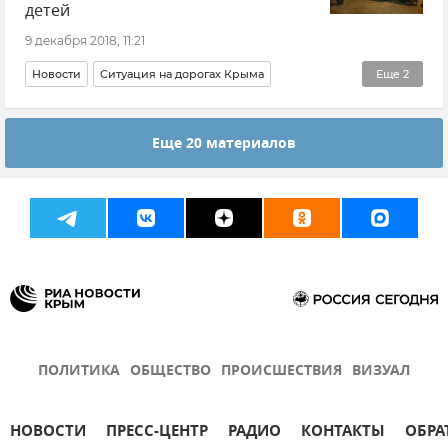
детей
9 декабря 2018, 11:21
Новости
Ситуация на дорогах Крыма
Еще
2
Происшествия
Еще 20 материалов
Ремонт и строительство дорог в Крыму
ПОЛИТИКА
ОБЩЕСТВО
ПРОИСШЕСТВИЯ
ВИЗУАЛ
НОВОСТИ
ПРЕСС-ЦЕНТР
РАДИО
КОНТАКТЫ
ОБРА