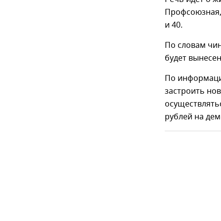
Профсоюзная, 1
и 40.
По словам чин
будет вынесе
По информаци
застроить нов
осуществлятьс
рублей на де