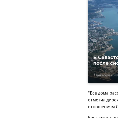
В Севаст
после сн
3 декабря 2018,
"Все дома рас
отметил дире
отношениям С
Речь идет о жи