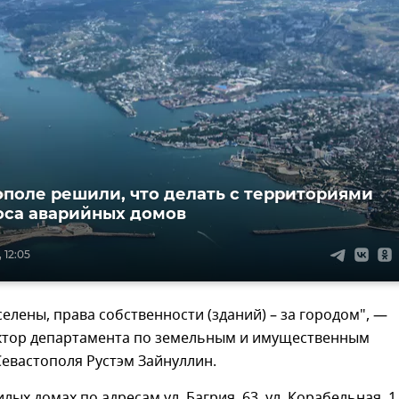
ополе решили, что делать с территориями
оса аварийных домов
 12:05
селены, права собственности (зданий) – за городом", —
ктор департамента по земельным и имущественным
евастополя Рустэм Зайнуллин.
лых домах по адресам ул. Багрия, 63, ул. Корабельная, 1,