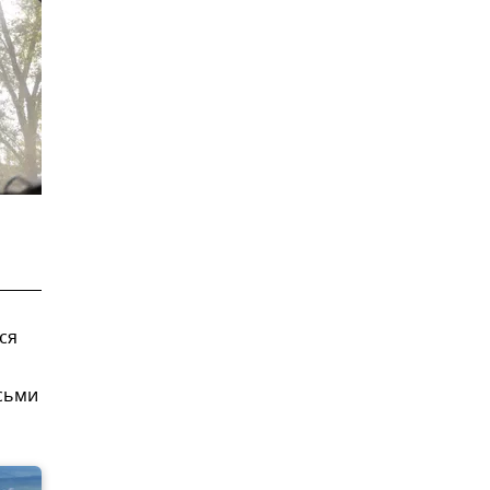
ся
сьми