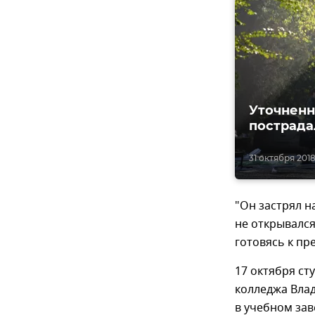
Уточненн
пострада
31 октября 2018,
"Он застрял н
не открывалс
готовясь к пр
17 октября ст
колледжа Влад
в учебном зав