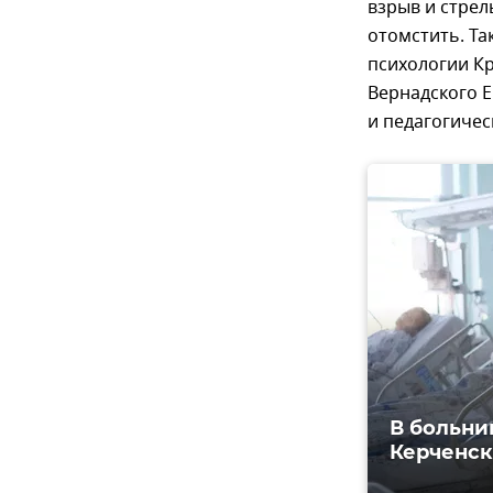
взрыв и стрел
отомстить. Та
психологии Кр
Вернадского 
и педагогичес
В больни
Керченс