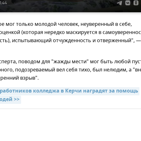
1:44
ое мог только молодой человек, неуверенный в себе,
оценкой (которая нередко маскируется в самоуверенно
сть), испытывающий отчужденность и отверженный", —
перта, поводом для "жажды мести" мог быть любой пус
ного, подозреваемый вел себя тихо, был нелюдим, а "в
тренний взрыв".
 работников колледжа в Керчи наградят за помощь 
юдей >>