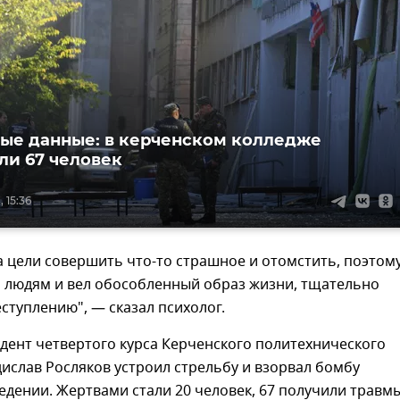
ые данные: в керченском колледже
ли 67 человек
 15:36
а цели совершить что-то страшное и отомстить, поэтом
я людям и вел обособленный образ жизни, тщательно
еступлению", — сказал психолог.
удент четвертого курса Керченского политехнического
ислав Росляков устроил стрельбу и взорвал бомбу
едении. Жертвами стали 20 человек, 67 получили травмы