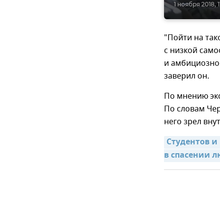
1 ноября 2018, 1
"Пойти на так
с низкой само
и амбициозно
заверил он.
По мнению экс
По словам Чер
него зрел вну
Студентов и
в спасении л