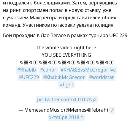
и подрался с болельщиками. Затем, вернувшись
на ринг, спортсмен попал в новую стычку, уже
с участием Макгрегора и представителей обоих
команд. Участников потасовки увезла полиция.
Бой проходил в Лас-Вегасе в рамках турнира UFC 229.
The whole video right here.
YOU SEE EVERYTHING
👊🏽👊🏽👊🏽👊🏽👊🏽👊🏽👊🏽👊🏽👊🏽👊🏽
#Khabib
#conor
#KHABIBvsMcGregorlive
#UFC229
#KhabibMcGregor
#worldstar
#fight
pic.twitter.com/xCfLtbzNjz
— MemesandMusic (@Memes4lifebrah)
7 
октября 2018 г.