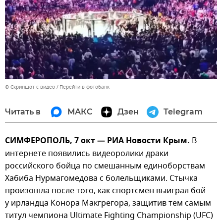
© Скриншот с видео
Перейти в фотобанк
Читать в
МАКС
Дзен
Telegram
СИМФЕРОПОЛЬ, 7 окт — РИА Новости Крым.
В
интернете появились видеоролики драки
российского бойца по смешанным единоборствам
Хабиба Нурмагомедова с болельщиками. Стычка
произошла после того, как спортсмен выиграл бой
у ирландца Конора Макгрегора, защитив тем самым
титул чемпиона Ultimate Fighting Championship (UFC)