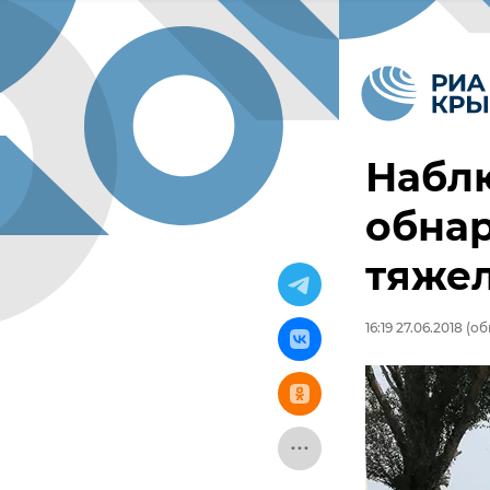
Набл
обна
тяже
16:19 27.06.2018
(обн