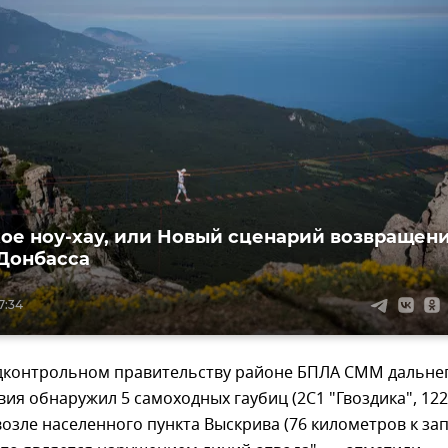
ое ноу-хау, или Новый сценарий возвращен
Донбасса
7:34
одконтрольном правительству районе БПЛА СММ дальне
вия обнаружил 5 самоходных гаубиц (2С1 "Гвоздика", 122
озле населенного пункта Выскрива (76 километров к за