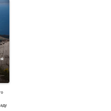
ия
го
паду