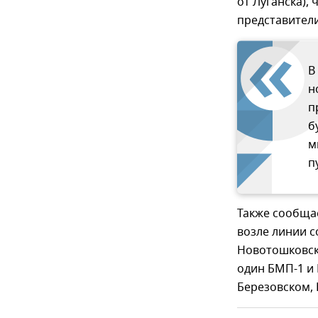
от Луганска),
представител
В
н
п
б
м
п
Также сообща
возле линии 
Новотошковско
один БМП-1 и
Березовском,