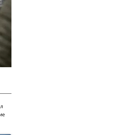
ил
ие