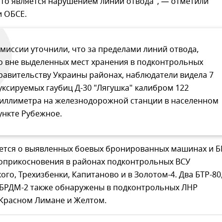
 что является нарушением линий отвода", — отметили
и ОБСЕ.
 миссии уточнили, что за пределами линий отвода,
о вне выделенных мест хранения в подконтрольных
равительству Украины районах, наблюдатели видела 7
уксируемых гаубиц Д-30 "Лягушка" калибром 122
иллиметра на железнодорожной станции в населенном
ункте Рубежное.
ется о выявленных боевых бронированных машинах и 
соприкосновения в районах подконтрольных ВСУ
го, Трехизбенки, Капитаново и в Золотом-4. Два БТР-80
 БРДМ-2 также обнаружены в подконтрольных ЛНР
 Красном Лимане и Желтом.