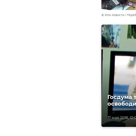
© РИА Новости
Перей
Госдума 
освободи
17 мая 2018, 12: