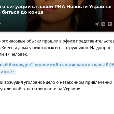
 о ситуации с главой РИА Новости Украина:
 биться до конца
6
многочасовые обыски прошли в офисе представительств
 Киеве и дома у некоторых его сотрудников. На допрос
ли 47 человек.
ый беспредел": мнение об этапировании главы РИА
ина >>
ии возбудил уголовное дело о незаконном привлечении
уголовной ответственности на Украине.