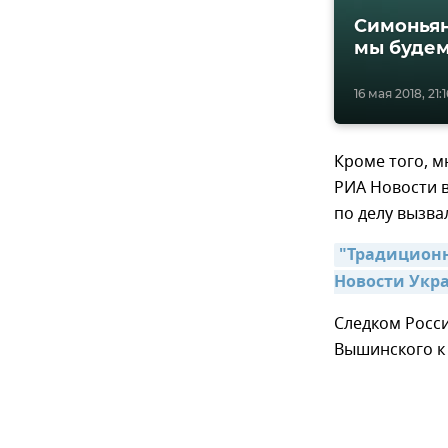
Симоньян
мы будем
16 мая 2018, 21:1
Кроме того, 
РИА Новости в
по делу вызва
"Традиционн
Новости Укра
Следком Росс
Вышинского к 