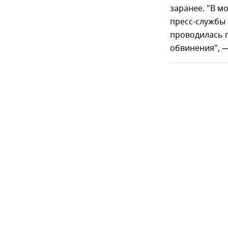
заранее. "В м
пресс-службы 
проводилась п
обвинения", —