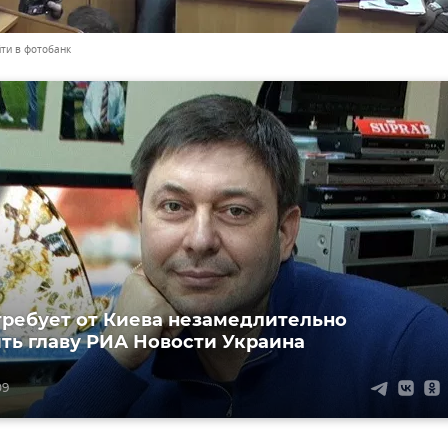
ти в фотобанк
требует от Киева незамедлительно
ть главу РИА Новости Украина
09