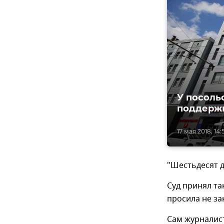
У посоль
поддерж
17 мая 2018, 14:
"Шестьдесят д
Суд принял та
просила не за
Сам журналист