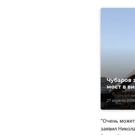
Чубаров 
мост в в
27 апреля 2018,
"Очень может 
заявил Никол