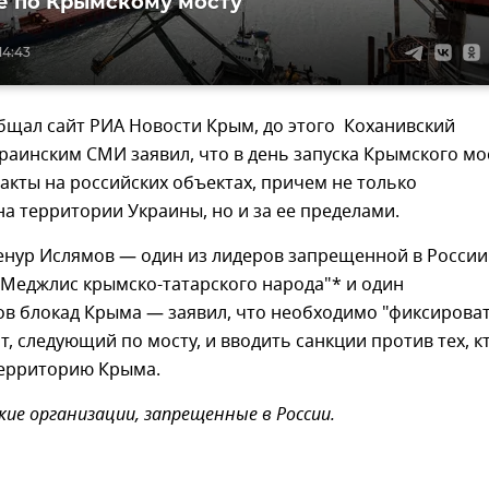
 по Крымскому мосту
14:43
бщал сайт РИА Новости Крым, до этого Коханивский
раинским СМИ заявил, что в день запуска Крымского мо
кты на российских объектах, причем не только
а территории Украины, но и за ее пределами.
енур Ислямов — один из лидеров запрещенной в России
"Меджлис крымско-татарского народа"* и один
ов блокад Крыма — заявил, что необходимо "фиксирова
т, следующий по мосту, и вводить санкции против тех, к
территорию Крыма.
ие организации, запрещенные в России.