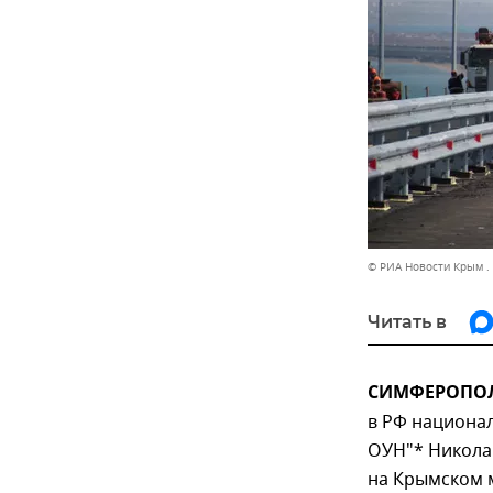
© РИА Новости Крым .
Читать в
СИМФЕРОПОЛЬ
в РФ национа
ОУН"* Никола
на Крымском м