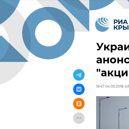
Укра
анон
"акци
16:47 04.05.2018
(о