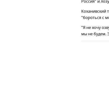
Россия" и лоз
Коханивский т
"бороться с м
"Я не хочу оз
мы не будем. 