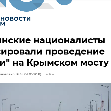
инские националисты
сировали проведение
и" на Крымском мосту
бновлено: 16:48 04.05.2018)