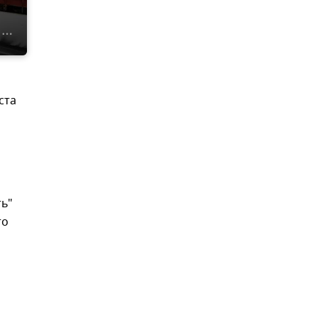
ста
ть"
то