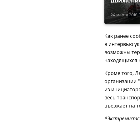
движение
24 марта 2018, 
Как ранее соо
в интервью ук
возможны тера
находящихся н
Кроме того, Л
организации 
из инициатор
весь транспор
въезжает на 
*Экстремистск