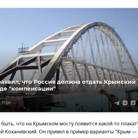
заявил, что Россия должна отдать Крымский
иде "компенсации"
 17:56
быть, что на Крымском мосту появится какой-то плакат
ай Коханивский. Он привел в пример варианты "Крым —