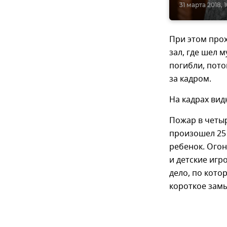
31 марта 2018, 1
При этом прох
зал, где шел 
погибли, пото
за кадром.
На кадрах вид
Пожар в четы
произошел 25 
ребенок. Огон
и детские игр
дело, по кото
короткое замы