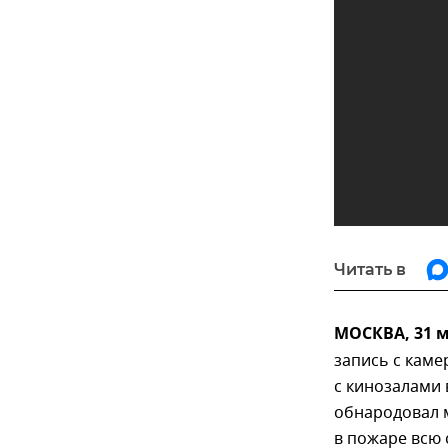
Читать в
МОСКВА, 31 
запись с кам
с кинозалами 
обнародовал 
в пожаре всю