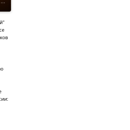
й"
се
иков
во
1
е
сии: