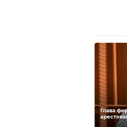
Глава фи
арестова