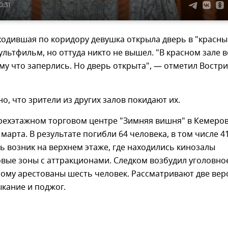
0:31
одившая по коридору девушка открыла дверь в "красны
мультфильм, но оттуда никто не вышел. "В красном зале в
му что заперлись. Но дверь открыта", — отметил Востр
но, что зрители из других залов покидают их.
рехэтажном торговом центре "Зимняя вишня" в Кемеро
марта. В результате погибли 64 человека, в том числе 4
ь возник на верхнем этаже, где находились кинозалы
овые зоны с аттракционами. Следком возбудил уголовно
рому арестованы шесть человек. Рассматривают две вер
кание и поджог.