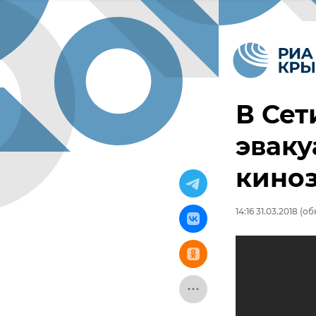
В Сет
эваку
кино
14:16 31.03.2018
(обн