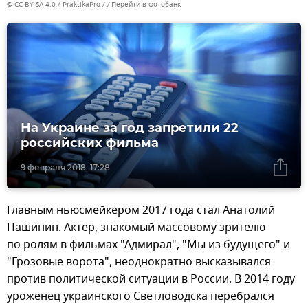
© CC BY-SA 4.0 / PraktikaPro /
Перейти в фотобанк
На Украине за год запретили 22
российских фильма
9 февраля 2018, 17:28
Главным ньюсмейкером 2017 года стал Анатолий
Пашинин. Актер, знакомый массовому зрителю
по ролям в фильмах "Адмирал", "Мы из будущего" и
"Грозовые ворота", неоднократно высказывался
против политической ситуации в России. В 2014 году
уроженец украинского Светловодска перебрался