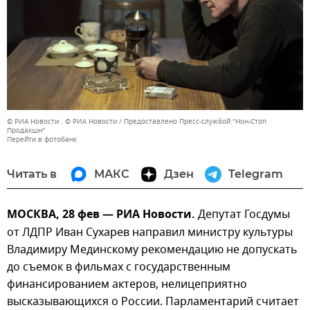
© РИА Новости . © РИА Новости / Предоставлено Пресс-службой "Нон-Стоп
Продакшн"
Перейти в фотобанк
Читать в
МАКС
Дзен
Telegram
МОСКВА, 28 фев — РИА Новости.
Депутат Госдумы
от ЛДПР Иван Сухарев направил министру культуры
Владимиру Мединскому рекомендацию не допускать
до съемок в фильмах с государственным
финансированием актеров, нелицеприятно
высказывающихся о России. Парламентарий считает