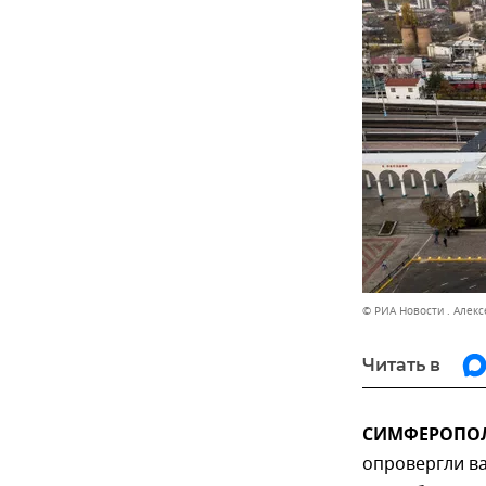
© РИА Новости . Алек
Читать в
СИМФЕРОПОЛЬ
опровергли в