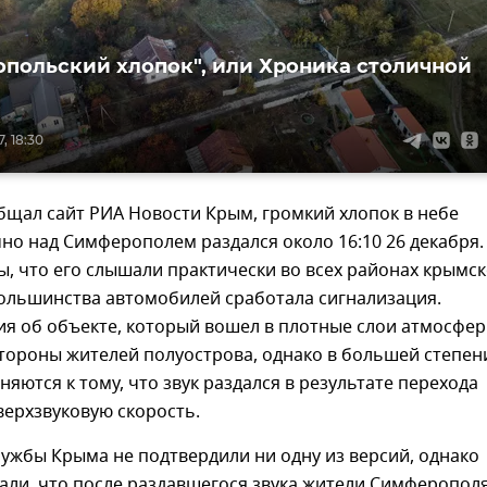
польский хлопок", или Хроника столичной
, 18:30
бщал сайт РИА Новости Крым, громкий хлопок в небе
о над Симферополем раздался около 16:10 26 декабря.
ы, что его слышали практически во всех районах крымс
большинства автомобилей сработала сигнализация.
я об объекте, который вошел в плотные слои атмосфер
стороны жителей полуострова, однако в большей степен
няются к тому, что звук раздался в результате перехода
верхзвуковую скорость.
ужбы Крыма не подтвердили ни одну из версий, однако
али, что после раздавшегося звука жители Симферопол