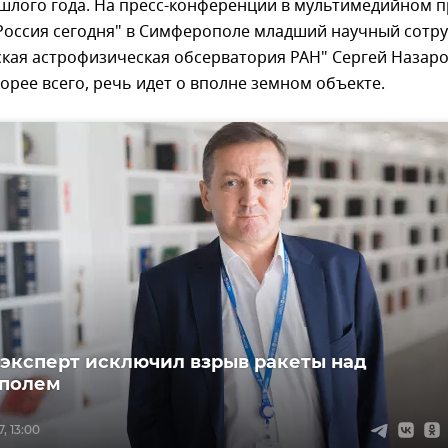
шлого года. На пресс-конференции в мультимедийном п
Россия сегодня" в Симферополе младший научный сотр
кая астрофизическая обсерватория РАН" Сергей Назар
скорее всего, речь идет о вполне земном объекте.
эксперт исключил взрыв ракеты над
полем
, 13:00