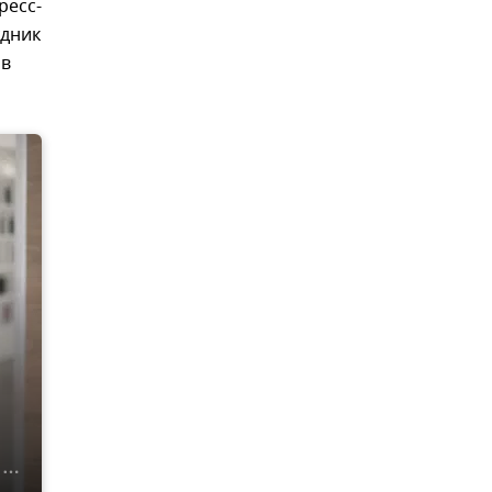
ресс-
удник
ов