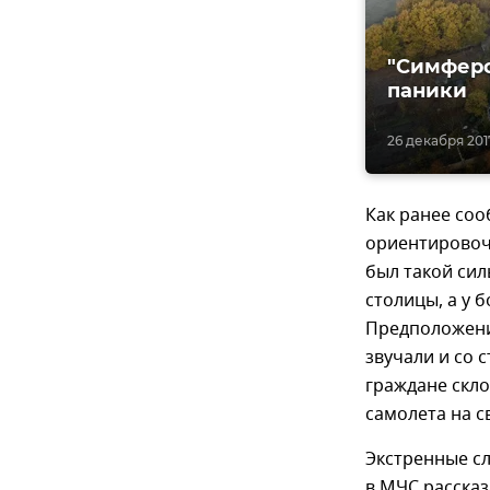
"Симферо
паники
26 декабря 2017
Как ранее соо
ориентировочн
был такой сил
столицы, а у 
Предположени
звучали и со 
граждане скло
самолета на с
Экстренные сл
в МЧС рассказ