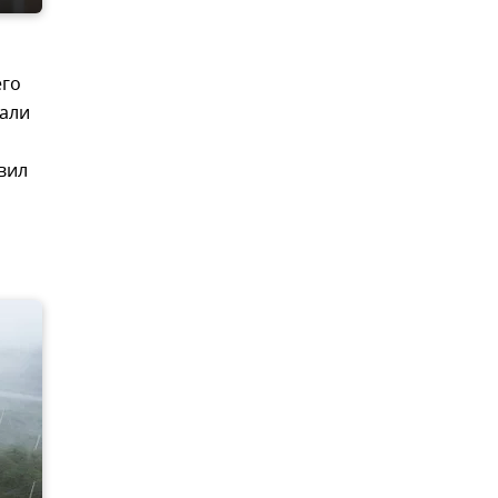
его
чали
вил