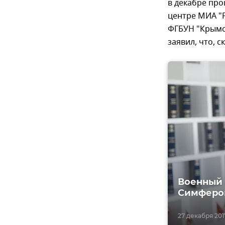
в декабре про
центре МИА "
ФГБУН "Крымс
заявил, что, 
Военный 
Симферо
27 декабря 2017