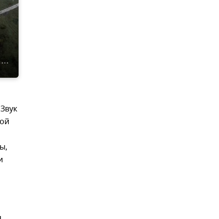
 Звук
кой
ы,
и
я