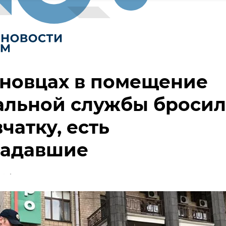
рновцах в помещение
альной службы броси
чатку, есть
радавшие