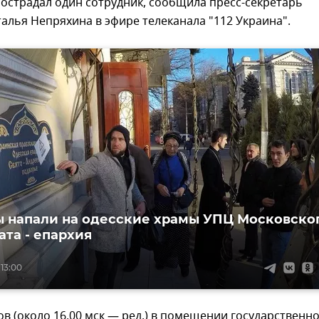
пострадал один сотрудник, сообщила пресс-секретарь
алья Непряхина в эфире телеканала "112 Украина".
 напали на одесские храмы УПЦ Московско
ата - епархия
 13:00
ов (около 16.00 мск — ред.) в помещении государственн