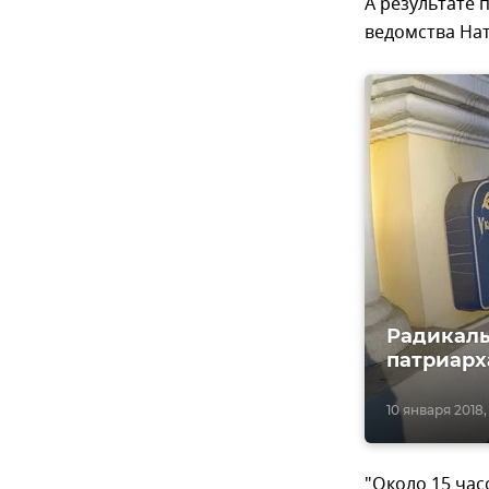
А результате 
ведомства Нат
Радикалы
патриарх
10 января 2018,
"Около 15 час