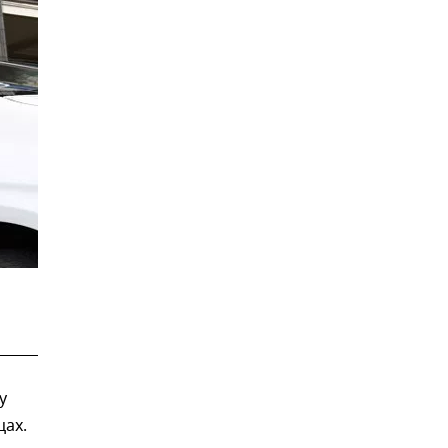
у
цах.