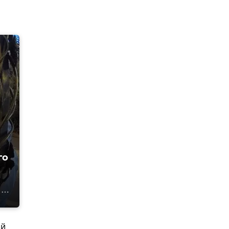
го
ой