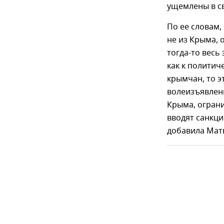
ущемлены в св
По ее словам,
не из Крыма, 
тогда-то весь
как к полити
крымчан, то э
волеизъявлен
Крыма, ограни
вводят санкци
добавила Мат