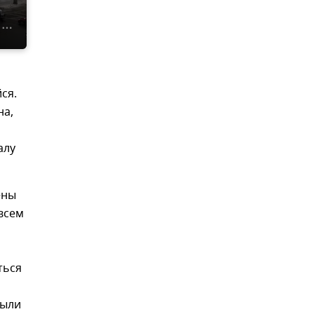
ся.
на,
алу
ены
всем
ться
были