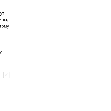
ут
ины,
этому
у,