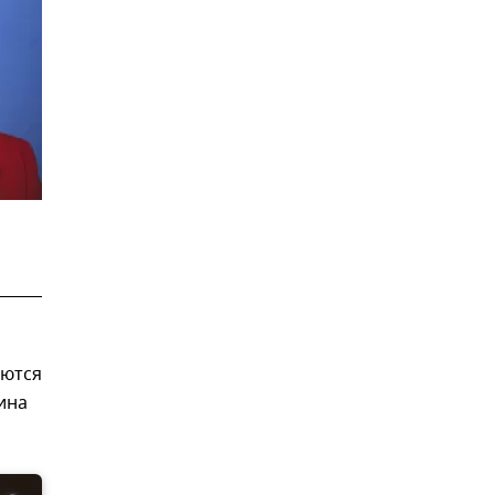
яются
ина