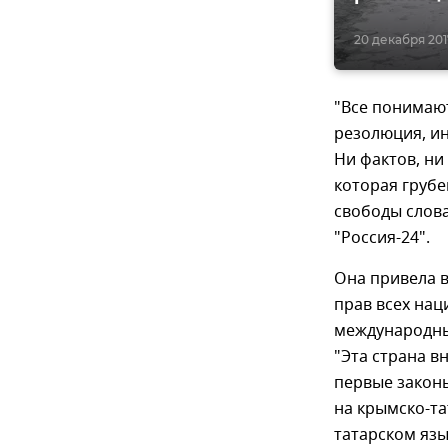
20 декабря 2017
"Все понимают
резолюция, ин
Ни фактов, ни
которая груб
свободы слова
"Россия-24".
Она привела в
прав всех нац
международны
"Эта страна в
первые закон
на крымско-та
татарском язы