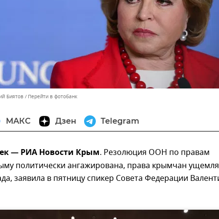
ий Биятов
Перейти в фотобанк
МАКС
Дзен
Telegram
дек — РИА Новости Крым
. Резолюция ООН по правам
рыму политически ангажирована, права крымчан ущемл
да, заявила в пятницу спикер Совета Федерации Валент