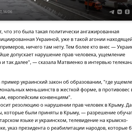
, 14:06
, что это была такая политически ангажированная
ициированная Украиной, уже в такой агонии находящей
 примеров, ничего там нету. Тем более кто внес — Украи
ейше допускает нарушение прав человека, ущемление
 и так далее", — сказала Матвиенко в интервью телекан
 пример украинский закон об образовании, "где ущемл
иональных меньшинств в жесткой форме, в противовес 
м, европейским конвенциям".
носит резолюцию о нарушении прав человек в Крыму. Да
ы, которые были приняты в Крыму, — разрешение обуча
тарском языке и украинском, телевидение на крымско-
ке, указ президента о реабилитации народов, которые 