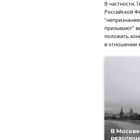
В частности,
Российской Фе
"непризнании 
призывают" в
положить кон
в отношении 
В Москве
резолюц