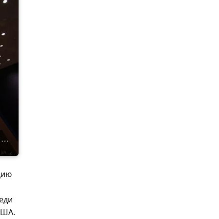
цию
реди
США.