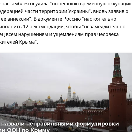
 Генассамблея осудила "нынешнюю временную оккупаци
дерацией части территории Украины", вновь заявив о
ее аннексии". В документе Россию "настоятельно
ыполнить 12 рекомендаций, чтобы "незамедлительно
ец всем нарушениям и ущемлениям прав человека
жителей Крыма".
 назвали неправильными формулировки
ии ООН по Крыму