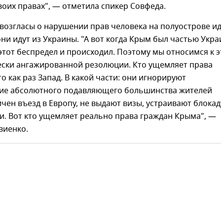
оих правах", — отметила спикер Совфеда.
 возгласы о нарушении прав человека на полуострове ид
они идут из Украины. "А вот когда Крым был частью Укра
 этот беспредел и происходил. Поэтому мы относимся к 
чески ангажированной резолюции. Кто ущемляет права
то как раз Запад. В какой части: они игнорируют
ие абсолютного подавляющего большинства жителей
чен въезд в Европу, не выдают визы, устраивают блокад
и. Вот кто ущемляет реально права граждан Крыма", —
виенко.