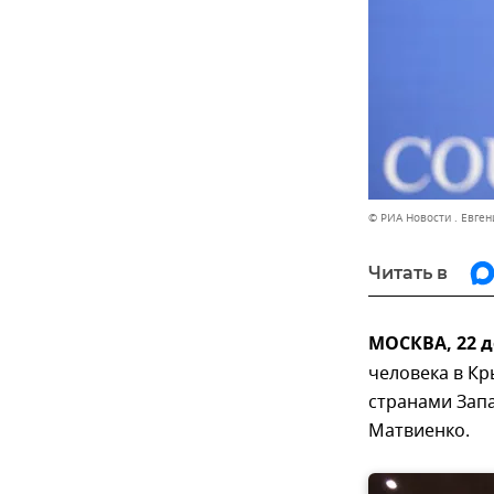
© РИА Новости . Евген
Читать в
МОСКВА, 22 
человека в К
странами Запа
Матвиенко.