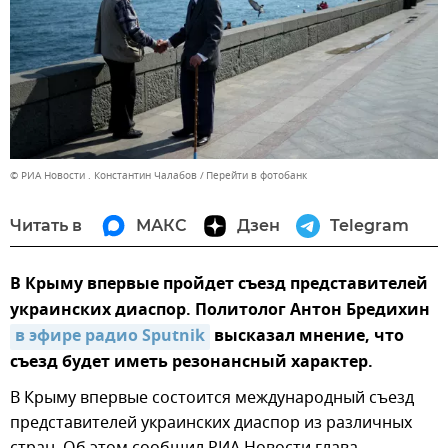
© РИА Новости . Константин Чалабов
Перейти в фотобанк
Читать в
МАКС
Дзен
Telegram
В Крыму впервые пройдет съезд представителей
украинских диаспор. Политолог Антон Бредихин
в эфире радио Sputnik
высказал мнение, что
съезд будет иметь резонансный характер.
В Крыму впервые состоится международный съезд
представителей украинских диаспор из различных
стран. Об этом сообщил РИА Новости глава