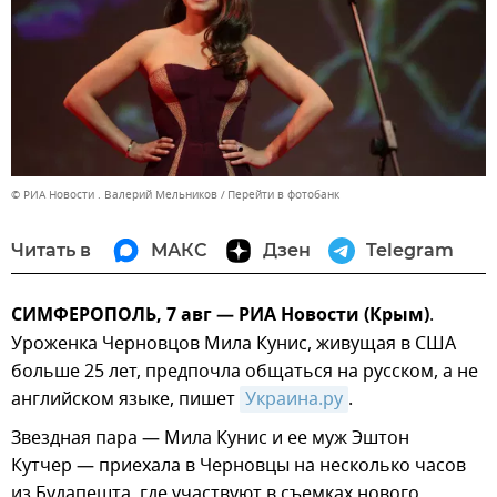
© РИА Новости . Валерий Мельников
Перейти в фотобанк
Читать в
МАКС
Дзен
Telegram
СИМФЕРОПОЛЬ, 7 авг — РИА Новости (Крым)
.
Уроженка Черновцов Мила Кунис, живущая в США
больше 25 лет, предпочла общаться на русском, а не
английском языке, пишет
Украина.ру
.
Звездная пара — Мила Кунис и ее муж Эштон
Кутчер — приехала в Черновцы на несколько часов
из Будапешта, где участвуют в съемках нового