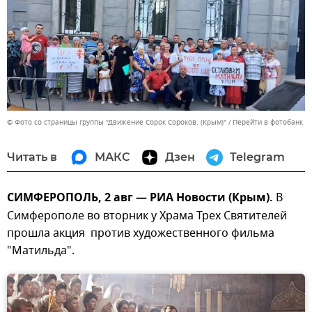
© Фото со страницы группы "Движение Сорок Сороков. (Крым)"
Перейти в фотобанк
Читать в
МАКС
Дзен
Telegram
СИМФЕРОПОЛЬ, 2 авг — РИА Новости (Крым).
В
Симферополе во вторник у Храма Трех Святителей
прошла акция против художественного фильма
"Матильда".