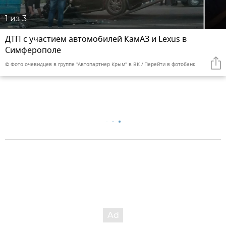
1
из 3
ДТП с участием автомобилей КамАЗ и Lexus в
Симферополе
© Фото очевидцев в группе "Автопартнер Крым" в ВК
Перейти в фотобанк