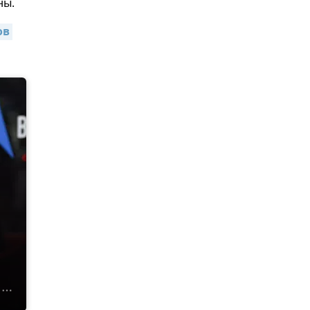
ны.
в 