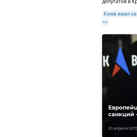
депутатов в К
Киев ввел с
>>
Европейц
санкций 
20 апреля 2017,