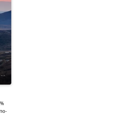
6%
по-