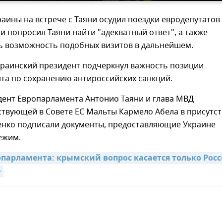
аины на встрече с Таяни осудил поездки евродепутатов
 и попросил Таяни найти "адекватный ответ", а также
ь возможность подобных визитов в дальнейшем.
краинский президент подчеркнул важность позиции
та по сохранению антироссийских санкций.
дент Европарламента Антонио Таяни и глава МВД
ствующей в Совете ЕС Мальты Кармело Абела в присутс
нко подписали документы, предоставляющие Украине
ежим.
опарламента: крымский вопрос касается только Росс
>