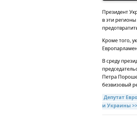
Президент Укр
в эти регионы
предотвратит
Кроме того, у
Европарламен
В среду прези
председатель
Петра Пороше
безвизовый р
Депутат Евр
и Украины >