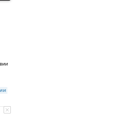
твии
ии 