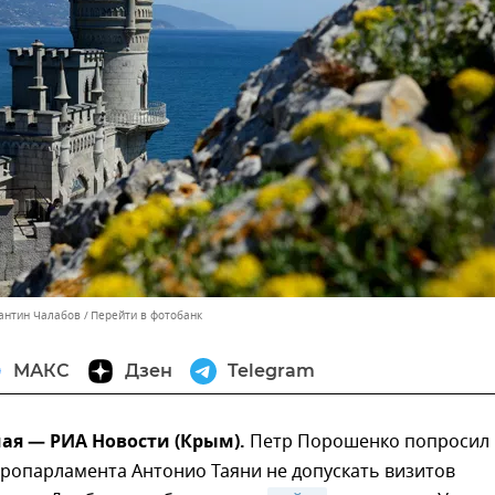
тантин Чалабов
Перейти в фотобанк
МАКС
Дзен
Telegram
ая — РИА Новости (Крым).
Петр Порошенко попросил
ропарламента Антонио Таяни не допускать визитов