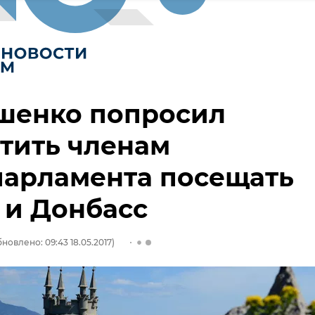
шенко попросил
тить членам
парламента посещать
 и Донбасс
новлено: 09:43 18.05.2017)