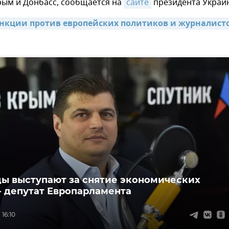
рым и Донбасс, сообщается на
сайте
президента Украи
анкции против европейских политиков и журналисто
ы выступают за снятие экономических
- депутат Европарламента
 16:10