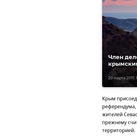
Член дел
крымским
20 марта 2017, 1
Крым присоеди
референдума, 
жителей Севас
прежнему счи
территорией.