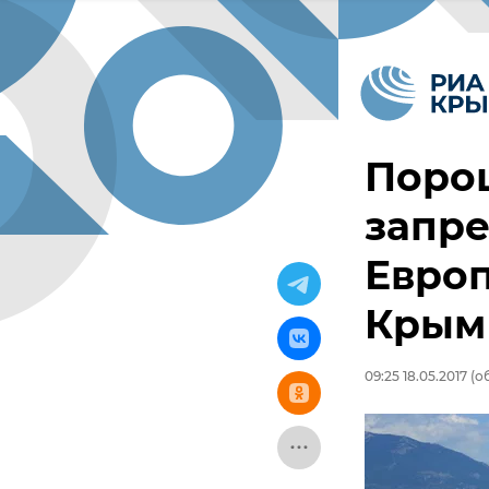
Поро
запре
Евро
Крым
09:25 18.05.2017
(об