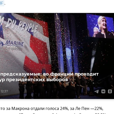
BF
.
предсказуемые: во Франции проходит
ур президентских выборов
 12:37
то за Макрона отдали голоса 24%, за Ле Пен —22%,