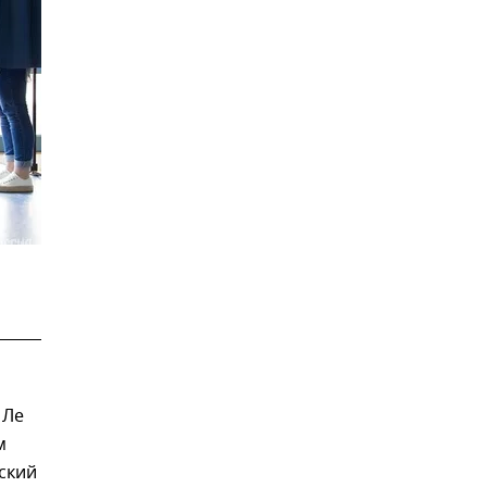
 Ле
м
ский