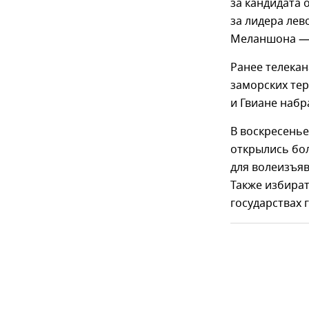
за кандидата 
за лидера ле
Меланшона —
Ранее телекан
заморских те
и Гвиане наб
В воскресень
открылись бол
для волеизъяв
Также избират
государствах 