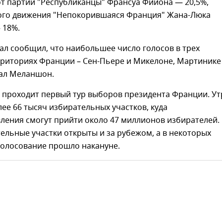
от партии "Республиканцы" Франсуа Фийона — 20,5%,
вого движения "Непокорившаяся Франция" Жана-Люка
 18%.
ал сообщил, что наибольшее число голосов в трех
рриториях Франции – Сен-Пьере и Микелоне, Мартинике
рал Меланшон.
е проходит первый тур выборов президента Франции. У
ее 66 тысяч избирательных участков, куда
ления смогут прийти около 47 миллионов избирателей.
ельные участки открыты и за рубежом, а в некоторых
голосование прошло накануне.