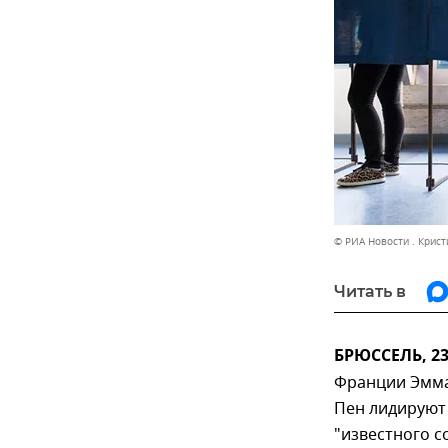
© РИА Новости . Крис
Читать в
БРЮССЕЛЬ, 23
Франции Эмма
Пен лидируют 
"известного с