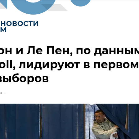
н и Ле Пен, по данны
poll, лидируют в первом
выборов