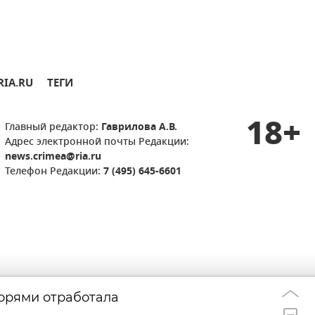
RIA.RU
ТЕГИ
18+
Главный редактор:
Гаврилова А.В.
Адрес электронной почты Редакции:
news.crimea@ria.ru
Телефон Редакции:
7 (495) 645-6601
орями отработала
В Севастополе 
08:46
воздушную трев