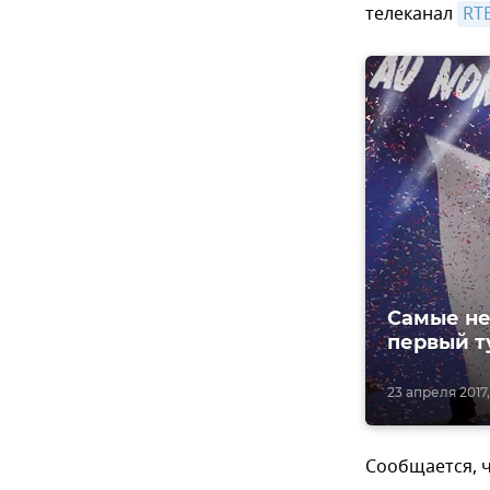
телеканал
RT
Самые не
первый т
23 апреля 2017,
Сообщается, ч