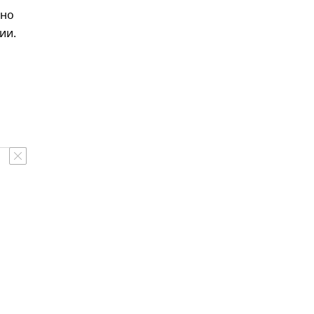
дно
ии.
м