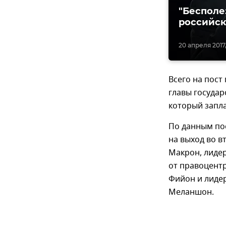
"Бесполе
российск
20 апреля 2017,
Всего на пост
главы государ
который запла
По данным по
на выход во 
Макрон, лиде
от правоцентр
Фийон и лиде
Меланшон.