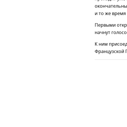
окончательны
и то же время
Первыми откр
начнут голосо
К ним присоед
Французской 