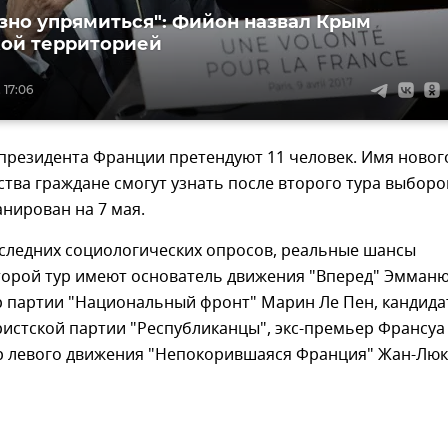
зно упрямиться": Фийон назвал Крым
ой территорией
 17:06
 президента Франции претендуют 11 человек. Имя новог
ства граждане смогут узнать после второго тура выборо
нирован на 7 мая.
следних социологических опросов, реальные шансы
второй тур имеют основатель движения "Вперед" Эмман
р партии "Национальный фронт" Марин Ле Пен, кандида
истской партии "Республиканцы", экс-премьер Франсуа
р левого движения "Непокорившаяся Франция" Жан-Люк