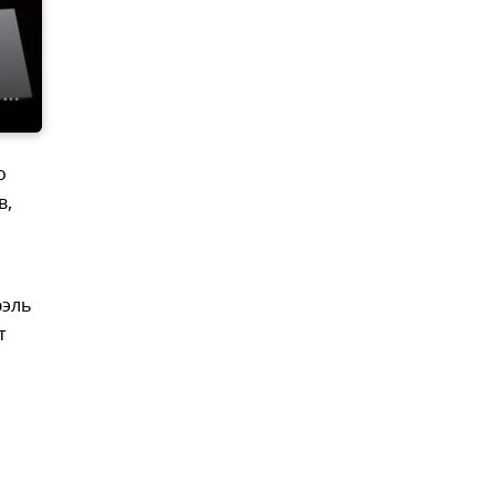
о
в,
юэль
т