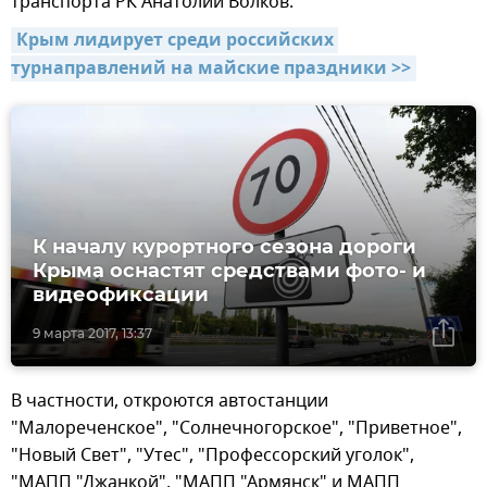
транспорта РК Анатолий Волков.
Крым лидирует среди российских 
турнаправлений на майские праздники >>
К началу курортного сезона дороги
Крыма оснастят средствами фото- и
видеофиксации
9 марта 2017, 13:37
В частности,
откроются автостанции
"Малореченское", "Солнечногорское", "Приветное",
"Новый Свет", "Утес", "Профессорский уголок",
"МАПП "Джанкой", "МАПП "Армянск" и МАПП