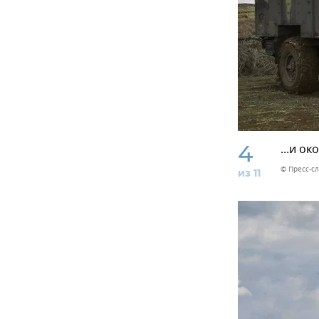
4
...и о
© Пресс-с
из 11