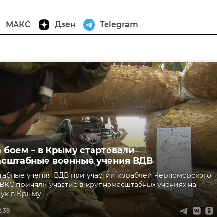
МАКС
Дзен
Telegram
 боем – в Крыму стартовали
сштабные военные учения ВДВ
табные учения ВДВ при участии кораблей Черноморского
 ВКС приняли участие в крупномасштабных учениях на
ук в Крыму.
2:39