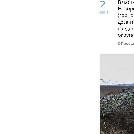
2
В част
Новор
из 11
(горно
десант
средст
округа
© Пресс-с