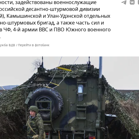
ности, задействованы военнослужащие
оссийской десантно-штурмовой дивизии
й), Камышинской и Улан-Удэнской отдельных
но-штурмовых бригад, а также часть сил и
в ЧФ, 4-й армии ВВС и ПВО Южного военного
.
лужба ВДВ
Перейти в фотобанк