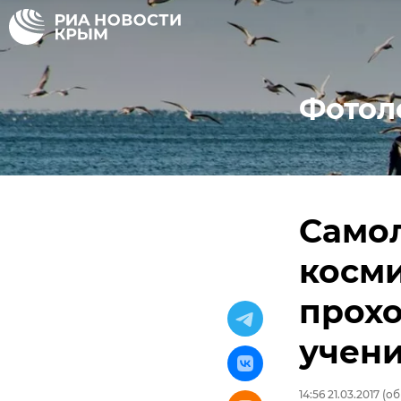
Фотол
Само
косми
прох
учен
14:56 21.03.2017
(об