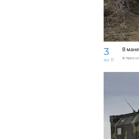
3
В мане
© Пресс-с
из 11