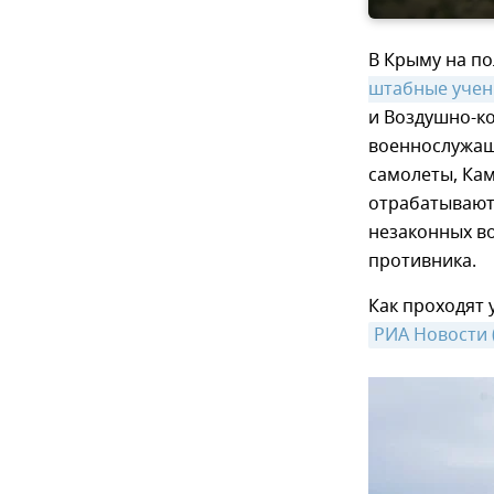
В Крыму на п
штабные учен
и Воздушно-ко
военнослужащи
самолеты, Кам
отрабатывают
незаконных в
противника.
Как проходят
РИА Новости 