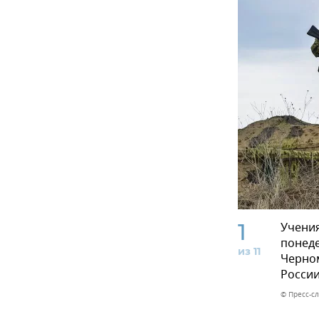
1
Учения
понеде
из 11
Черно
России
© Пресс-с