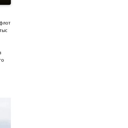
 флот
 тыс
в
го