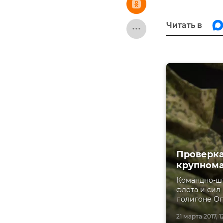
Читать в
Проверка
крупнома
Командно-ш
флота и сил
полигоне Оп
21 марта 2017, 1