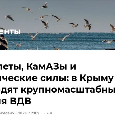
енты
леты, КамАЗы и
ческие силы: в Крыму
одят крупномасштабн
ия ВДВ
новлено: 15:10 21.03.2017)