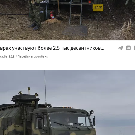
врах участвуют более 2,5 тыс десантников...
лужба ВДВ
Перейти в фотобанк