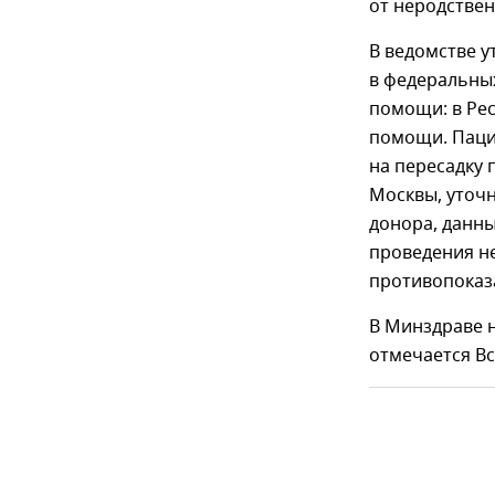
от неродствен
В ведомстве у
в федеральны
помощи: в Ре
помощи. Пацие
на пересадку 
Москвы, уточ
донора, данн
проведения н
противопоказ
В Минздраве н
отмечается В