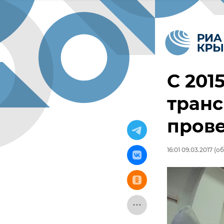
С 201
тран
пров
16:01 09.03.2017
(об