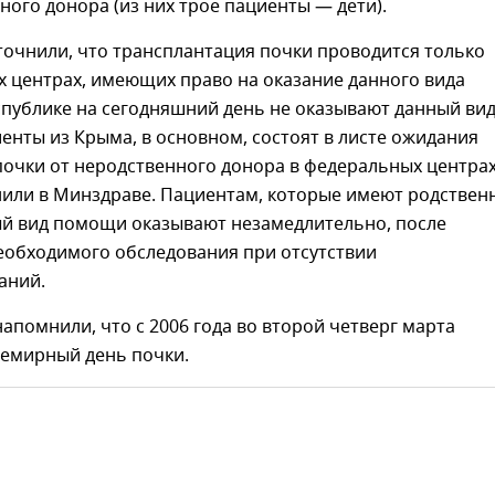
ного донора (из них трое пациенты — дети).
точнили, что трансплантация почки проводится только
х центрах, имеющих право на оказание данного вида
спублике на сегодняшний день не оказывают данный ви
нты из Крыма, в основном, состоят в листе ожидания
почки от неродственного донора в федеральных центра
нили в Минздраве. Пациентам, которые имеют родствен
ый вид помощи оказывают незамедлительно, после
еобходимого обследования при отсутствии
аний.
апомнили, что с 2006 года во второй четверг марта
семирный день почки.