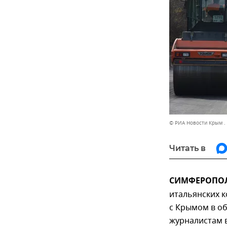
© РИА Новости Крым .
Читать в
СИМФЕРОПОЛЬ
итальянских 
с Крымом в об
журналистам 