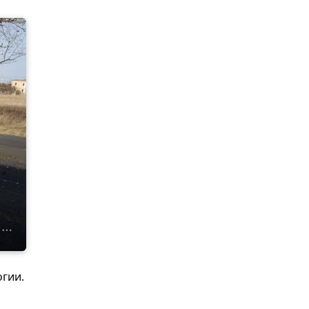
огии.