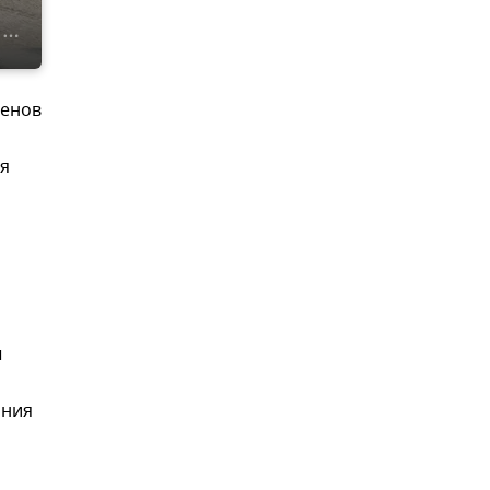
сенов
ия
ы
ания