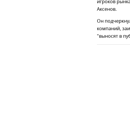
игроков рынка
Аксенов.
Он подчеркнул
компаний, заи
"выносят в пу