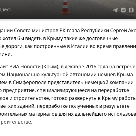
 16:01
дании Совета министров РК глава Республики Сергей Ак
о хотел бы видеть в Крыму такие же долговечные
е дороги, как построенные в Италии во время правлен
лини.
айт РИА Новости (Крым), в декабре 2016 года на встрече
лем Национально-культурной автономии немцев Крыма
ем в Симферополе представитель немецкой компании
го предприятие, специализирующееся на переработке
ов и строительстве, готово развернуть в Крыму работ
ветхих зданий, переработке полученных в результате
роительных материалов для их дальнейшего использов
троительстве.