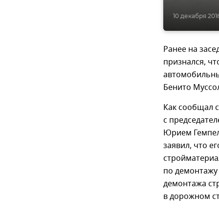
10 декабря 2016,
Ранее на засе
признался, чт
автомобильны
Бенито Муссо
Как сообщал с
с председате
Юрием Гемпел
заявил, что е
стройматериал
по демонтажу 
демонтажа ст
в дорожном с