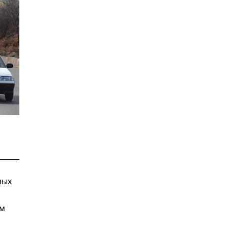
ных
ом