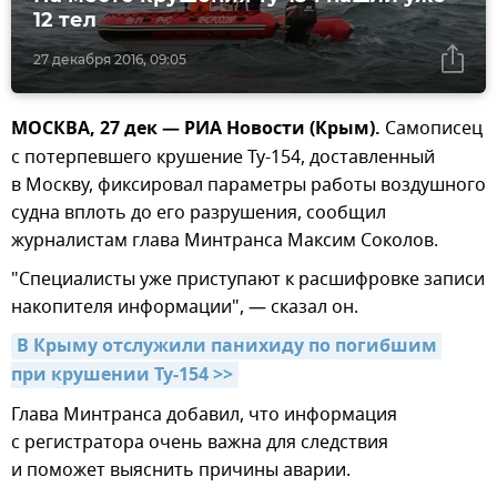
12 тел
27 декабря 2016, 09:05
МОСКВА, 27 дек — РИА Новости (Крым).
Самописец
с потерпевшего крушение Ту-154, доставленный
в Москву, фиксировал параметры работы воздушного
судна вплоть до его разрушения, сообщил
журналистам глава Минтранса Максим Соколов.
"Специалисты уже приступают к расшифровке записи
накопителя информации", — сказал он.
В Крыму отслужили панихиду по погибшим 
при крушении Ту-154 >>
Глава Минтранса добавил, что информация
с регистратора очень важна для следствия
и поможет выяснить причины аварии.