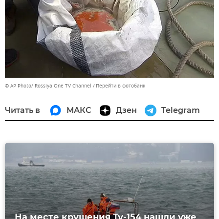
© AP Photo/ Rossiya One TV Channel
Перейти в фотобанк
Читать в
МАКС
Дзен
Telegram
На месте крушения Ту-154 нашли уже