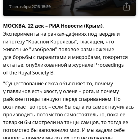
7 сентября 2016, 18:59
МОСКВА, 22 дек – РИА Новости (Крым).
Эксперименты на рачках-дафниях подтвердили
гипотезу "Красной Королевы", гласящей, что
животные "изобрели" половое размножение
для борьбы с паразитами и микробами, говорится
в статье, опубликованной в журнале Proceedings
of the Royal Society B.
"Существование секса объясняет то, почему
у павлинов есть хвост, у оленя – рога, и почему
райские птицы танцуют перед спариванием. Но
возникает вопрос – если бы одна из самок научилась
производить потомство самостоятельно, пока ее
товарки бы смотрели на танцы самцов, то тогда ее
потомство бы заполонило мир. И мы задали себе
вопрос – почему мы до сих пор не окружены