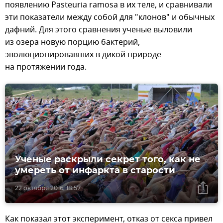
появлению Pasteuria ramosa в их теле, и сравнивали
эти показатели между собой для "клонов" и обычных
дафний. Для этого сравнения ученые выловили
из озера новую порцию бактерий,
эволюционировавших в дикой природе
на протяжении года.
Ученые раскрыли секрет того, как не
умереть от инфаркта в старости
22 октября 2016, 18:57
Как показал этот эксперимент, отказ от секса привел