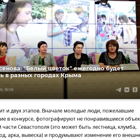
сенова: "Белый цветок" ежегодно будет
ь в разных городах Крыма
6, 16:06
ит и двух этапов. Вначале молодые люди, пожелавшие
ие в конкурсе, фотографируют не понравившиеся объек
 части Севастополя (это может быть лестница, клумба,
од, арка, вывеска) и продумывают изменение его внешн