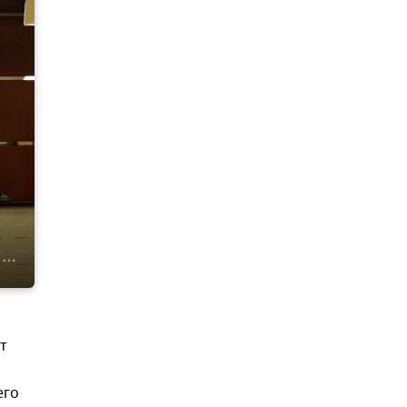
т
его