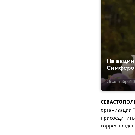
На акции
Симфероп
26 сентября 201
СЕВАСТОПОЛЬ,
организации "
присоединитьс
корреспонде