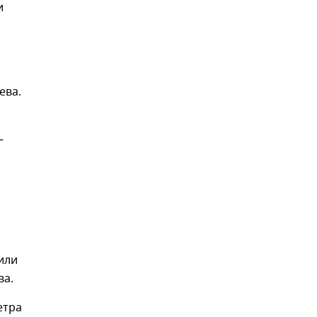
и
ева.
—
или
ва.
етра