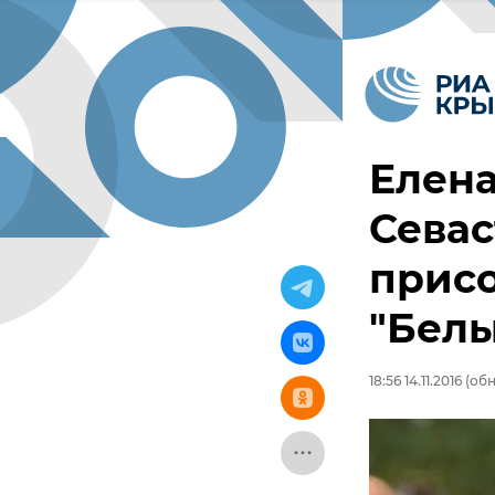
Елен
Сева
присо
"Белы
18:56 14.11.2016
(обно