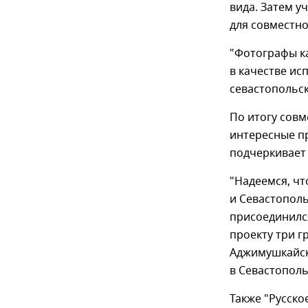
вида. Затем у
для совместн
"Фотографы ка
в качестве ис
севастопольск
По итогу сов
интересные пр
подчеркивает
"Надеемся, ч
и Севастополь
присоединился
проекту три г
Аджимушкайск
в Севастополь
Также "Русско