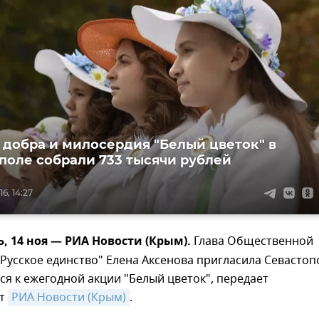
 добра и милосердия "Белый цветок" в
оле собрали 733 тысячи рублей
6, 14:27
 14 ноя — РИА Новости (Крым).
Глава Общественной
Русское единство" Елена Аксенова пригласила Севастоп
я к ежегодной акции "Белый цветок", передает
нт
РИА Новости (Крым)
.