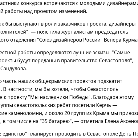
частники конкурса встречаются с молодыми дизайнерам
ой работы над проектом изменений.
к бы выступают в роли заказчиков проекта, дизайнеры
полнителей", — пояснила журналистам председатель
ого отделения "Союз дизайнеров России" Венера Курма
местной работы определяются лучшие эскизы. "Самые
оекты будут переданы в правительство Севастополя", 
 Сандулова.
то часть наших общекрымских проектов подхватит
. В частности, мы бы хотели, чтобы Севастополь
 к проекту "Мы наследники Победы". Благодаря этому
руппы севастопольских ребят посетили Керчь —
ие каменоломни, и около 20 групп из Крыма мы привоз
, в том числе на "35 батарею", — отметила Елена Аксено
е единство" планирует проводить в Севастополе День П