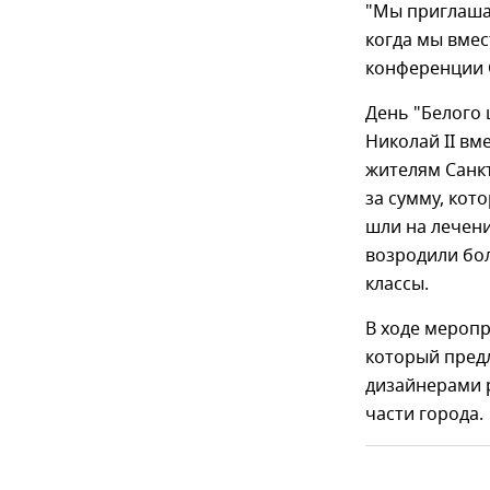
"Мы приглаша
когда мы вмес
конференции 
День "Белого 
Николай II вм
жителям Санкт
за сумму, кот
шли на лечени
возродили бол
классы.
В ходе меропр
который пред
дизайнерами 
части города.