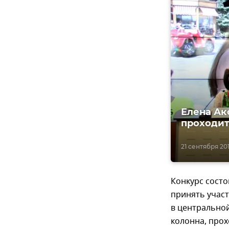
Елена Ак
проходит
21 сентября 201
Конкурс состо
принять участ
в центральной
колонна, прох