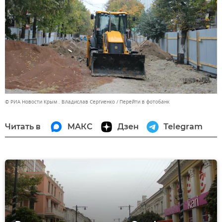
© РИА Новости Крым . Владислав Сергиенко
Перейти в фотобанк
Читать в
МАКС
Дзен
Telegram