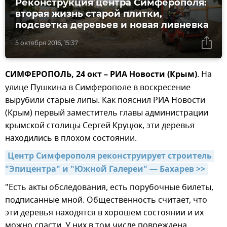
Реконструкция центра Симферополя:
вторая жизнь старой плитки,
подсветка деревьев и новая ливневка
5 октября 2016, 15:37
СИМФЕРОПОЛЬ, 24 окт – РИА Новости (Крым)
. На
улице Пушкина в Симферополе в воскресение
вырубили старые липы. Как пояснил РИА Новости
(Крым) первый заместитель главы администрации
крымской столицы Сергей Круцюк, эти деревья
находились в плохом состоянии.
Центр Симферополя реконструирует строитель 
"Эпицентра" и "Южной Галереи" — Бахарев >>
"Есть акты обследования, есть порубочные билеты,
подписанные мной. Общественность считает, что
эти деревья находятся в хорошем состоянии и их
можно спасти. У них в том числе повреждена