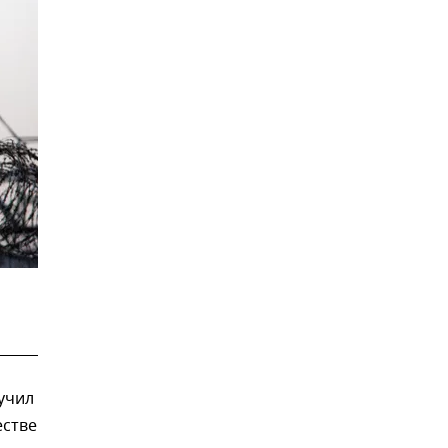
лучил
естве