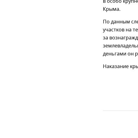
в особо крупн
Крыма.
По данным сл
участков на 
за вознагражд
землевладель
деньгами он 
Наказание кр