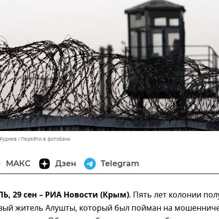
 Руднев
Перейти в фотобанк
МАКС
Дзен
Telegram
 29 сен – РИА Новости (Крым)
. Пять лет колонии по
ый житель Алушты, который был пойман на мошеннич