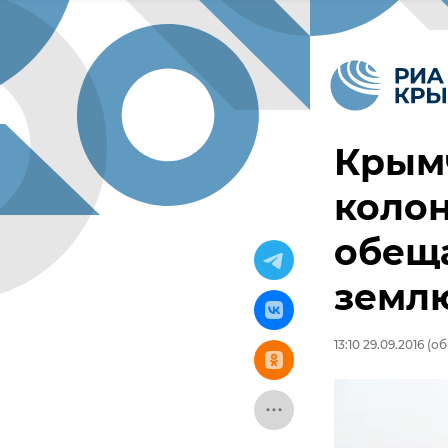
Крым
колон
обещ
земл
13:10 29.09.2016
(об