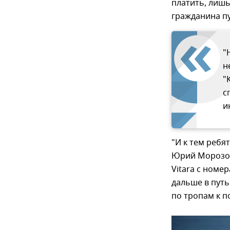
платить, лишь
гражданина пу
"
н
"
с
и
"И к тем ребя
Юрий Морозов,
Vitara с номе
дальше в путь
по тропам к п