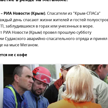
г – РИА Новости (Крым)
. Спасатели из "Крым-СПАСа"
аждый день спасают жизни жителей и гостей полуостров
П, заблудившихся в горах или унесенных в море.
т РИА Новости (Крым) провел прошлую субботу
и Судакского аварийно-спасательного отряда и принял
де на мысе Меганом.
тся не с кофе