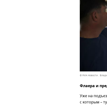
© РИА Новости . Влад
Флаера и пр
Уже на подъез
с которым – т