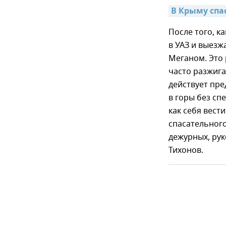
В Крыму спа
После того, к
в УАЗ и выезж
Меганом. Это 
часто разжига
действует пр
в горы без сп
как себя вест
спасательного
дежурных, рук
Тихонов.