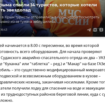
Крыма спасли 14 туристов, которые хотели
ть звездопад
в Крым туристы отправились в горы, чтобы посмотреть
днако из-за тумана заблудились.
 16:43
ей начинается в 8.00 с пересменки, во время которой
отовность всего оборудования. Для начала проверяют
 Судакского аварийно-спасательного отряда их два – УА
е "буханка" или "таблетка" – ред.) и "Макар" на базе ГАЗ
обиль – это существенно модифицированный микроавт
подвеской и всевозможным оборудованием в кузове –
дравлических ножниц, заканчивая носилками. Кроме тог
сатели получили лодку для спасения на воде и эвакуации
из труднодоступных районов береговой линии, куда с 
сложно.