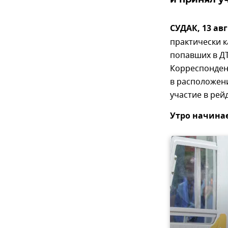
СУДАК, 13 ав
практически к
попавших в ДТ
Корреспонден
в расположени
участие в рей
Утро начинае