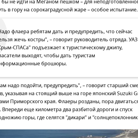
 бы не идти на Меганом пешком – для неподготовленно
ть в гору на сорокаградусной жаре – особое испытание.
Надо флаера ребятам дать и предупредить, что сейчас
ельзя жечь костры", – говорит руководитель отряда. УАЗ
Крым-СПАСа" подъезжает к туристическому джипу,
пасатели выходят, чтобы дать туристам
нформационные брошюры.
там надо подойти, предупредить", – говорит старший см
 указывая на стоящий выше на горе японский Suzuki G
рами Приморского края. Флаеры розданы, пора двигатьс
. Впереди еще километра два разбитой дороги и спуск
одножию горы, где селятся "дикари" и "солнцепоклонник