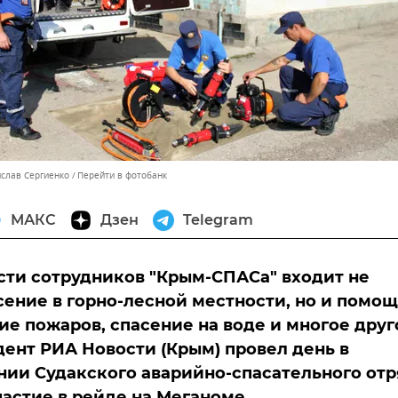
ислав Сергиенко
Перейти в фотобанк
МАКС
Дзен
Telegram
сти сотрудников "Крым-СПАСа" входит не
сение в горно-лесной местности, но и помощ
ие пожаров, спасение на воде и многое друг
ент РИА Новости (Крым) провел день в
ии Судакского аварийно-спасательного отр
частие в рейде на Меганоме.