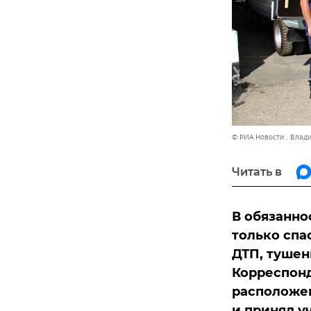
© РИА Новости . Влад
Читать в
В обязанно
только спа
ДТП, тушен
Корреспонд
расположен
и принял у