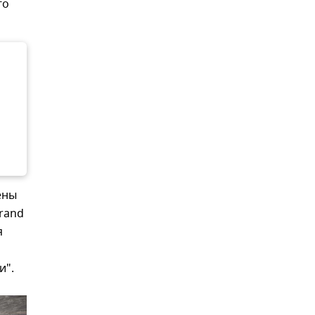
го
ены
rand
я
и".