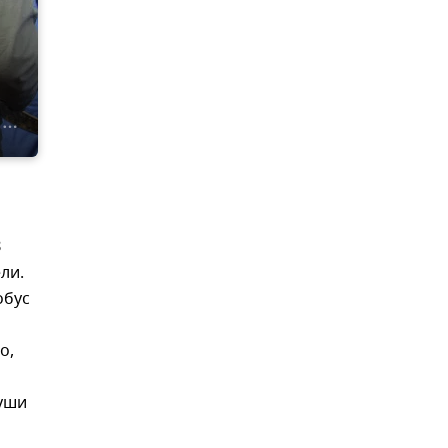
З
ели.
обус
о,
суши