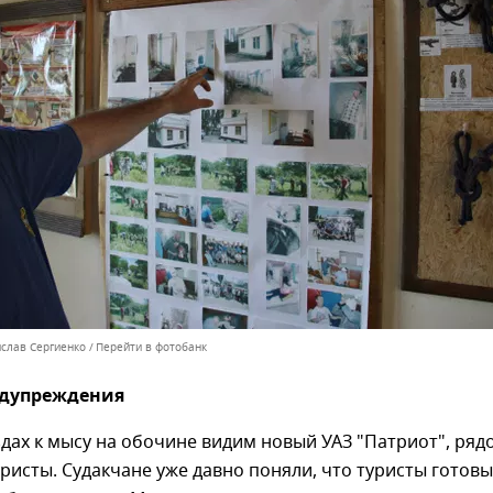
ислав Сергиенко
Перейти в фотобанк
едупреждения
дах к мысу на обочине видим новый УАЗ "Патриот", ряд
уристы. Судакчане уже давно поняли, что туристы готовы