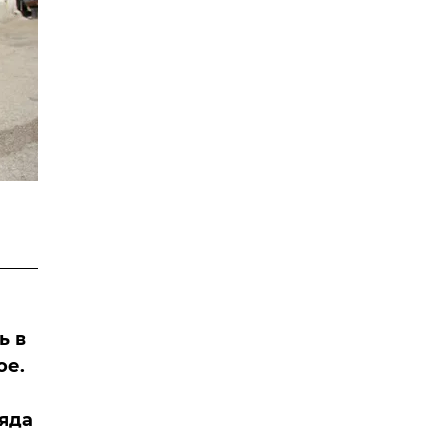
ь в
ое.
яда