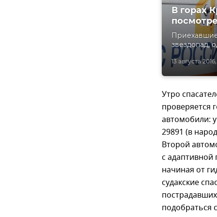
В горах 
посмотре
Приехавшие 
звездопад, о
13 августа 2016,
Утро спасател
проверяется г
автомобили: у
29891 (в народ
Второй автом
с адаптивной 
начиная от ги
судакские спа
пострадавших 
подобраться 