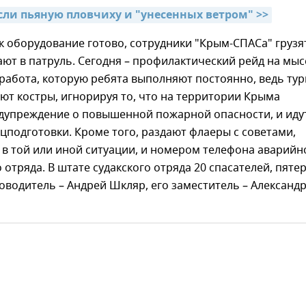
сли пьяную пловчиху и "унесенных ветром" >>
ак оборудование готово, сотрудники "Крым-СПАСа" грузя
ают в патруль. Сегодня – профилактический рейд на мыс
работа, которую ребята выполняют постоянно, ведь ту
ют костры, игнорируя то, что на территории Крыма
едупреждение о повышенной пожарной опасности, и иду
ецподготовки. Кроме того, раздают флаеры с советами,
и в той или иной ситуации, и номером телефона аварийн
 отряда. В штате судакского отряда 20 спасателей, пяте
оводитель – Андрей Шкляр, его заместитель – Александ