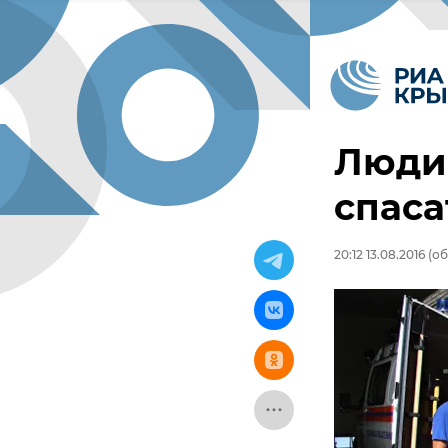
Люди 
спаса
20:12 13.08.2016
(об