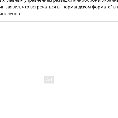
ых главным управлением разведки минобороны Украин
н заявил, что встречаться в "нормандском формате" в 
смысленно.