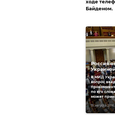
ходе телеф
Байденом.
Россия о
Украиной
В МИД Украи
вопрос вве
прокоммент
по его слов
может прин
13 августа 2016, 