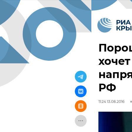
Порош
хочет
напря
РФ
11:24 13.08.2016