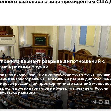
онного разговора с вице-президентом США
тложила вариант разрыва дипотношений с
 на крайний случай
ны не исключили, что при необходимости могут постави
дения визового режима. Возможный разрыв дипотношен
ировал российский премьер-министр Дмитрий Медведев
ам, если других вариантов не будет, то президент России
ять такое решение.
11:18