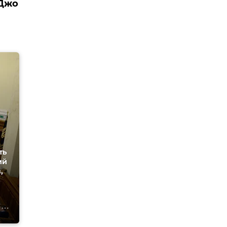
 Джо
ть
ий
,