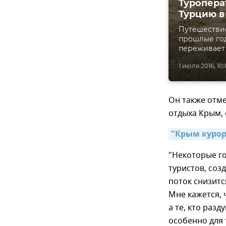
Туропера
Турцию в
Путешествие
прошлые год
переживает 
1 июля 2016, 10
Он также отме
отдыха Крым, 
"Крым курор
"Некоторые го
туристов, соз
поток снизитс
Мне кажется, 
а те, кто раз
особенно для т