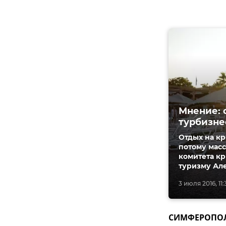
Мнение: 
турбизне
Отдых на кр
потому масс
комитета к
туризму Ал
3 июля 2016, 11:
СИМФЕРОПОЛЬ