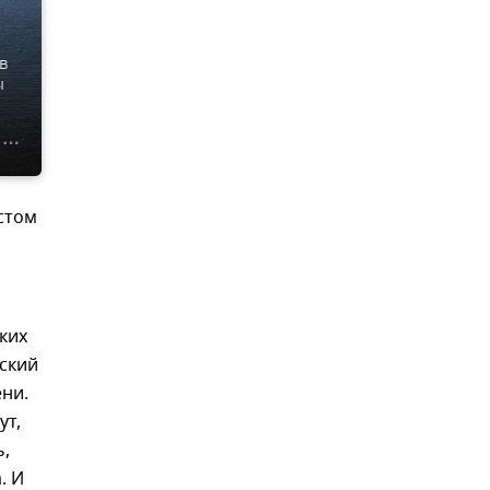
в
ы
стом
ких
еский
ени.
ут,
ь,
. И