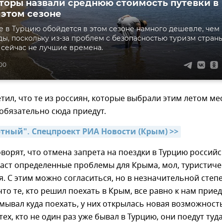
торы назвали среднюю стоимость путевки в
 этом сезоне
 в Турцию обойдется в этом сезоне намного дешевле, чем 
ы, поскольку из-за проблем с безопасностью туризм стран
сейчас не лучшие времена.
:00
тил, что те из россиян, которые выбрали этим летом ме
обязательно сюда приедут.
тный". Спецпроект РИА Новости (Крым) >>
ворят, что отмена запрета на поездки в Турцию российс
даст определенные проблемы для Крыма, мол, туристич
я. С этим можно согласиться, но в незначительной степ
что те, кто решил поехать в Крым, все равно к нам приед
думывал куда поехать, у них открылась новая возможност
ех, кто не один раз уже бывал в Турцию, они поедут туда