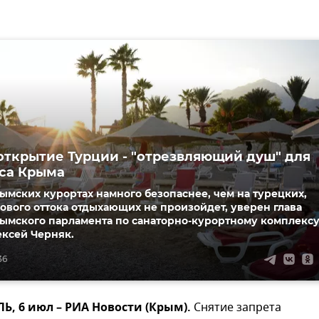
открытие Турции - "отрезвляющий душ" для
са Крыма
ымских курортах намного безопаснее, чем на турецких,
ового оттока отдыхающих не произойдет, уверен глава
рымского парламента по санаторно-курортному комплексу
ексей Черняк.
36
, 6 июл – РИА Новости (Крым).
Снятие запрета