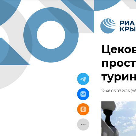
Цеков
прос
тури
12:46 06.07.2016
(об