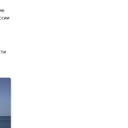
ие
ссии
сти