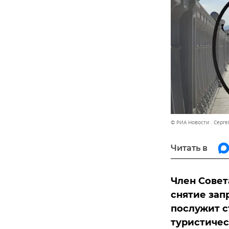
© РИА Новости . Серг
Читать в
Член Совет
снятие зап
послужит 
туристичес