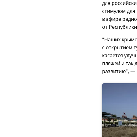
для российски
стимулом для 
в эфире радио
от Республики
"Наших крымск
с открытием т
касается улуч
пляжей и так 
развитию", — 