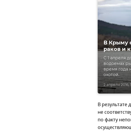
В Крыму 
раков и 
С 1 апреля д
водоемах ры
время года 
охотой.
2 апреля 2016, 
В результате 
не соответст
по факту неп
осуществляющ