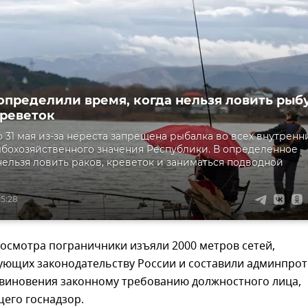
определили время, когда нельзя ловить рыбу
креветок
о 31 мая из-за нереста запрещена рыбалка во всех внутренн
бохозяйственного значения Республики. В определенное
нельзя ловить раков, креветок и заниматься подводной
15:28
досмотра пограничники изъяли 2000 метров сетей,
вующих законодательству России и составили админпро
овиновения законному требованию должностного лица,
его госнадзор.