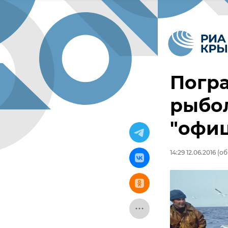
Погр
рыбол
"офи
14:29 12.06.2016
(об