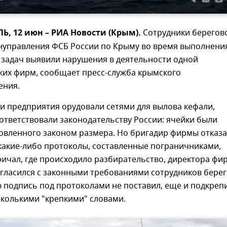
, 12 июн – РИА Новости (Крым).
Сотрудники берегов
нуправления ФСБ России по Крыму во время выполнени
 задач выявили нарушения в деятельности одной
ких фирм, сообщает пресс-служба крымского
ения.
ки предприятия орудовали сетями для вылова кефали,
ответствовали законодательству России: ячейки были
овленного законом размера. Но бригадир фирмы отказа
какие-либо протоколы, составленные пограничниками,
ричал, где происходило разбирательство, директора фи
огласился с законными требованиями сотрудников бере
 подпись под протоколами не поставил, еще и подкреп
сколькими "крепкими" словами.