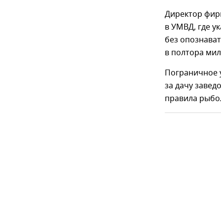
Директор фирм
в УМВД, где у
без опознават
в полтора мил
Пограничное 
за дачу завед
правила рыбо