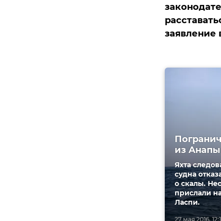
законодате
расставать
заявление 
Погранич
из Анапы
Яхта следов
судна отказ
о скалы. Не
прислали на
Ласпи.
27 мая 2016, 12: