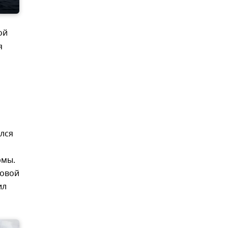
ой
я
лся
рмы.
говой
ил