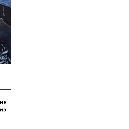
ния
из