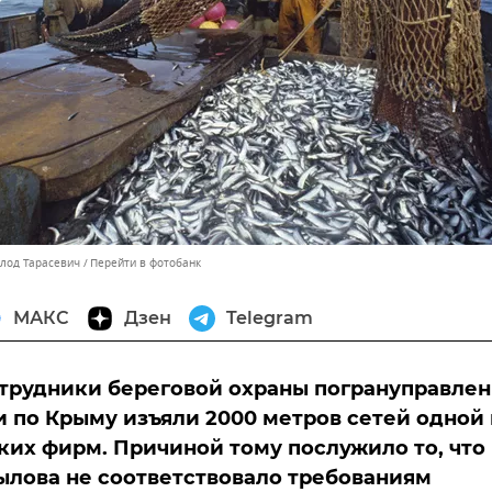
олод Тарасевич
Перейти в фотобанк
МАКС
Дзен
Telegram
трудники береговой охраны погрануправле
 по Крыму изъяли 2000 метров сетей одной 
их фирм. Причиной тому послужило то, что
ылова не соответствовало требованиям