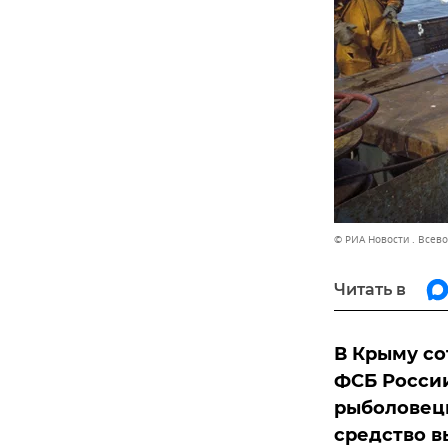
© РИА Новости . Всев
Читать в
В Крыму со
ФСБ России
рыболовецк
средство в