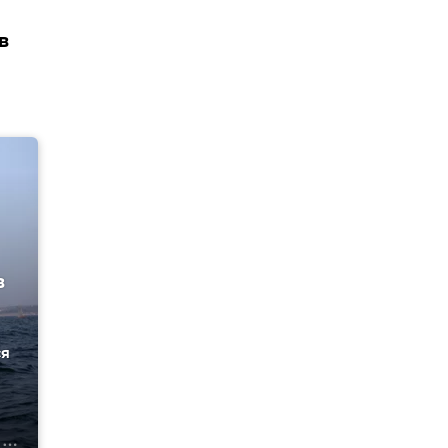
в
в
ся