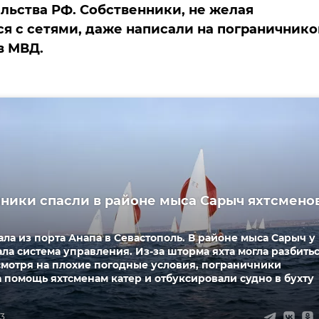
льства РФ. Собственники, не желая
ся с сетями, даже написали на пограничнико
в МВД.
ники спасли в районе мыса Сарыч яхтсмено
ала из порта Анапа в Севастополь. В районе мыса Сарыч у
ала система управления. Из-за шторма яхта могла разбить
смотря на плохие погодные условия, пограничники
 помощь яхтсменам катер и отбуксировали судно в бухту
13