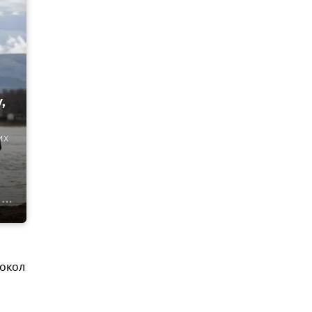
,
их
токол