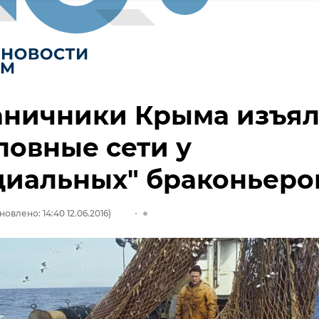
аничники Крыма изъя
овные сети у
циальных" браконьеро
новлено: 14:40 12.06.2016)