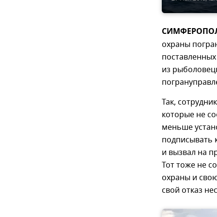
СИМФЕРОПОЛЬ
охраны погра
поставленных
из рыболовец
погрануправл
Так, сотрудни
которые не со
меньше устан
подписывать 
и вызвал на п
Тот тоже не с
охраны и свою
свой отказ не