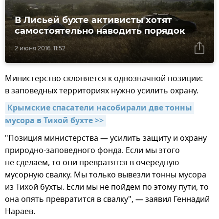
В Лисьей бухте активисты хотят
самостоятельно наводить порядок
2 июня 2016, 11:52
Министерство склоняется к однозначной позиции:
в заповедных территориях нужно усилить охрану.
Крымские спасатели насобирали две тонны 
мусора в Тихой бухте >>
"Позиция министерства — усилить защиту и охрану
природно-заповедного фонда. Если мы этого
не сделаем, то они превратятся в очередную
мусорную свалку. Мы только вывезли тонны мусора
из Тихой бухты. Если мы не пойдем по этому пути, то
она опять превратится в свалку", — заявил Геннадий
Нараев.