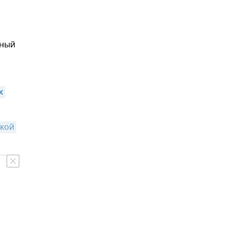
ьный
 
кой 