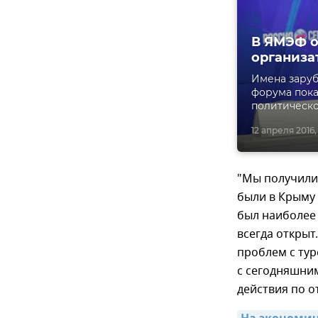
В ЯМЭФ о
организа
Имена заруб
форума пока 
политическо
12 апреля 2016,
"Мы получили 
были в Крыму 
был наиболее 
всегда открыт
проблем с тур
с сегодняшни
действия по о