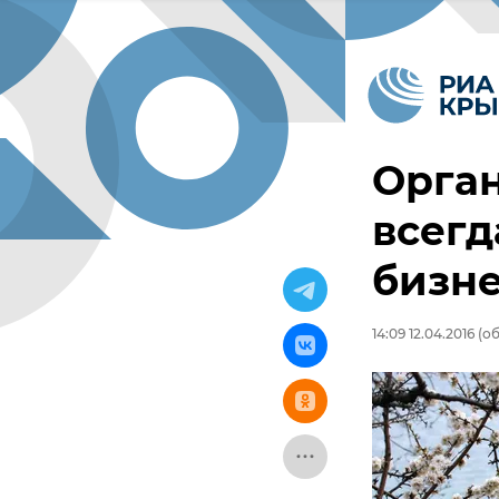
Орга
всегд
бизн
14:09 12.04.2016
(об