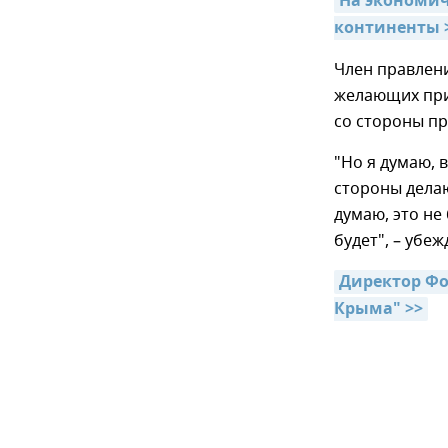
На экономич
континенты 
Член правлени
желающих при
со стороны пр
"Но я думаю, 
стороны дела
думаю, это не
будет", – убе
Директор Фо
Крыма" >>