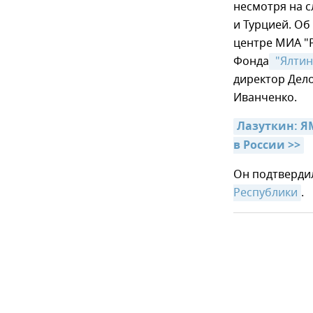
несмотря на 
и Турцией. Об
центре МИА "
Фонда
 "Ялти
директор Дело
Иванченко.
Лазуткин: Я
в России >>
Он подтверди
Республики
.