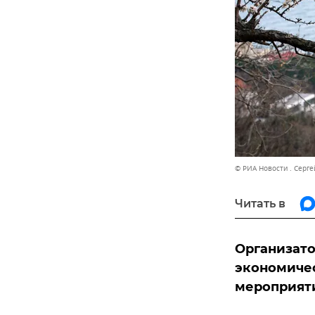
© РИА Новости . Серг
Читать в
Организат
экономичес
мероприяти