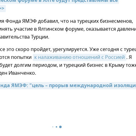
еском форуме в Ялте будут представлены все 
>>
я Фонда ЯМЭФ добавил, что на турецких бизнесменов,
нять участие в Ялтинском форуме, оказывается давлен
авительства Турции.
все это скоро пройдет, урегулируется. Уже сегодня с тур
ются попытки
к налаживанию отношений с Россией
. Я
 будет долгим периодом, и турецкий бизнес в Крыму тож
жден Иванченко.
нда ЯМЭФ: "цель – прорыв международной изоляци