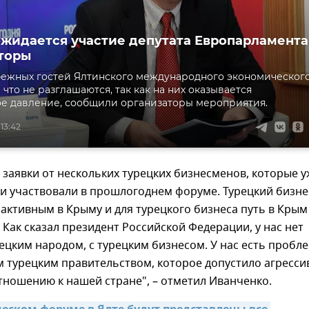
жидается участие депутата Европарламента
торы
ежных гостей Ялтинского международного экономическог
что не разглашаются, так как на них оказывается
е давление, сообщили организаторы мероприятия.
 13:42
заявки от нескольких турецких бизнесменов, которые у
и участвовали в прошлогоднем форуме. Турецкий бизне
активным в Крыму и для турецкого бизнеса путь в Крым
. Как сказал президент Российской Федерации, у нас нет
ецким народом, с турецким бизнесом. У нас есть пробл
м турецким правительством, которое допустило агресс
тношению к нашей стране", – отметил Иванченко.