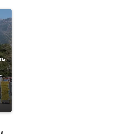
ть
-
а,