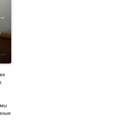
 –
о
же
с
емы
ивные