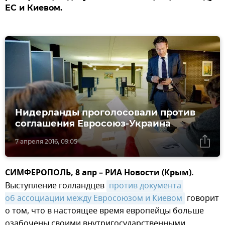
ЕС и Киевом.
Нидерланды проголосовали против
соглашения Евросоюз-Украина
7 апреля 2016, 09:05
СИМФЕРОПОЛЬ, 8 апр – РИА Новости (Крым).
Выступление голландцев
против документа 
об ассоциации между Евросоюзом и Киевом
говорит
о том, что в настоящее время европейцы больше
озабочены своими внутригосударственными