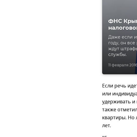
ФНС Крым
налогово
Даже если 
году, он вс
ждут штрафы
службы.
11 февраля 2016,
Если речь ид
или индивидуа
удерживать и 
также отметил
квартиры. Но 
лет.