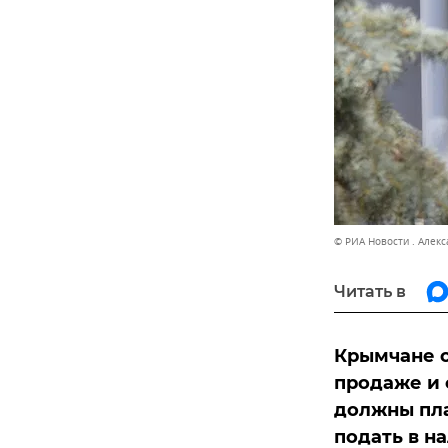
© РИА Новости . Алек
Читать в
Крымчане о
продаже и 
должны пла
подать в н