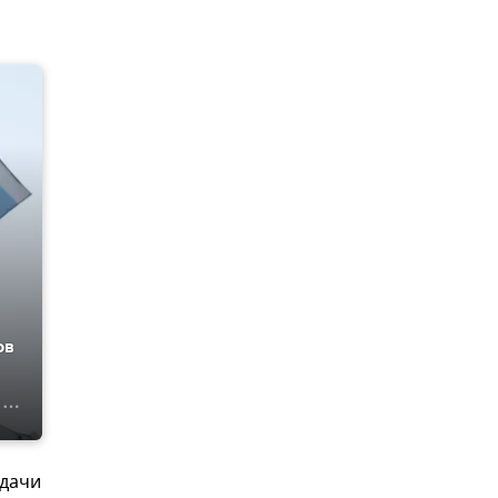
ов
сдачи