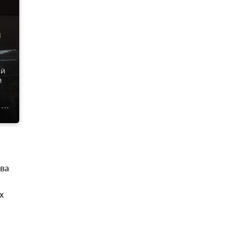
и
ей
й
ова
х