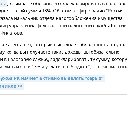
иры
, крымчане обязаны его задекларировать в налогов
джет с этой суммы 13%. Об этом в эфире радио "Россия
сказала начальник отдела налогообложения имущества
злиц управления федеральной налоговой службы России
 Филатова.
чае агента нет, который выполняет обязанность по упла
му, когда вы получаете такие доходы, вы обязательно
 в налоговую службу, задекларировать ту сумму, котор
ислить из нее 13% и уплатить в бюджет", — пояснила он
лужба РК начнет активно выявлять "серых" 
тчиков >>