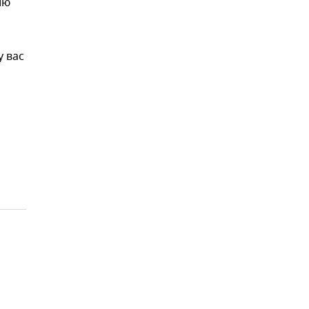
ию
у вас