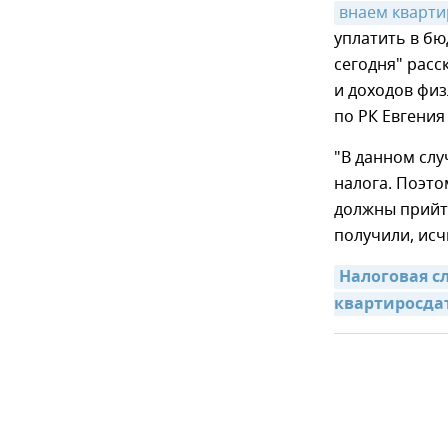
внаем кварт
уплатить в бю
сегодня" рас
и доходов фи
по РК Евгения
"В данном слу
налога. Поэто
должны прийти
получили, исч
Налоговая с
квартиросда