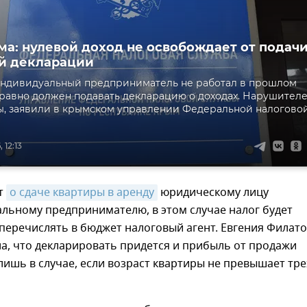
а: нулевой доход не освобождает от подач
й декларации
индивидуальный предприниматель не работал в прошлом
е равно должен подавать декларацию о доходах. Нарушител
, заявили в крымском управлении Федеральной налогово
 12:13
ет
о сдаче квартиры в аренду
юридическому лицу
льному предпринимателю, в этом случае налог будет
перечислять в бюджет налоговый агент. Евгения Филат
а, что декларировать придется и прибыль от продажи
лишь в случае, если возраст квартиры не превышает тре