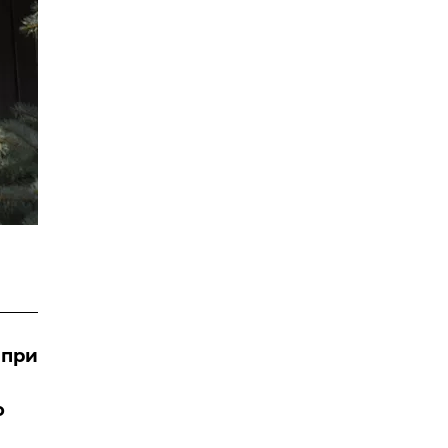
 при
о