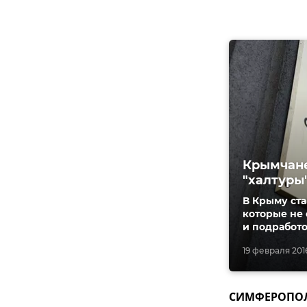
Крымчане
"халтуры
В Крыму ста
которые не 
и подработо
19 февраля 2016
СИМФЕРОПОЛЬ