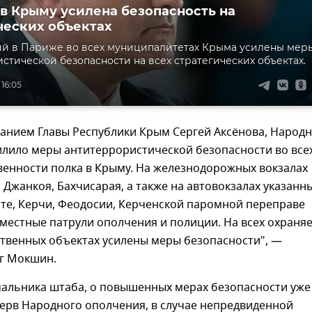
 в Крыму усилена безопасность на
ческих объектах
ий в Париже во всех муниципалитетах Крыма усилены мер
стической безопасности на всех стратегических объектах.
 16:05
азанием Главы Республики Крым Сергей Аксёнова, Народ
илило меры антитеррористической безопасности во все
венности полка в Крыму. На железнодорожных вокзалах
Джанкоя, Бахчисарая, а также на автовокзалах указанн
лте, Керчи, Феодосии, Керченской паромной переправе
местные патрули ополчения и полиции. На всех охраня
ственных объектах усилены меры безопасности", —
ег Мокшин.
чальника штаба, о повышенных мерах безопасности уже
ерв Народного ополчения, в случае непредвиденной