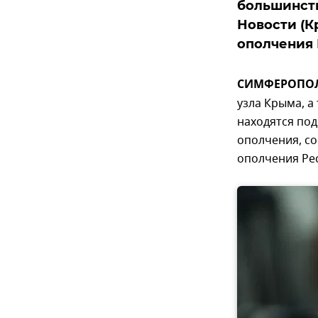
большинств
Новости (К
ополчения
СИМФЕРОПОЛЬ
узла Крыма, а
находятся под
ополчения, с
ополчения Ре