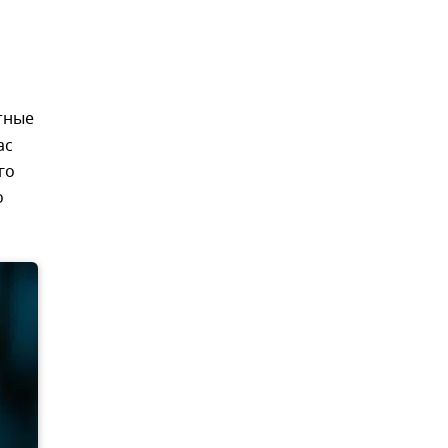
тные
ас
го
о