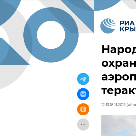
Наро
охран
аэро
терак
12:13 18.11.2015
(обно