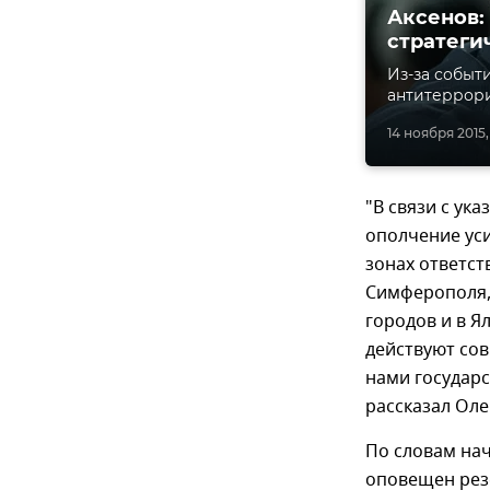
Аксенов:
стратеги
Из-за событ
антитеррори
14 ноября 2015,
"В связи с ук
ополчение ус
зонах ответст
Симферополя, 
городов и в Я
действуют сов
нами государ
рассказал Ол
По словам на
оповещен рез