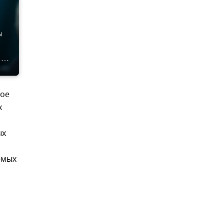
ы
ное
х
ых
емых