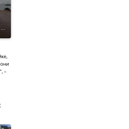
.
йке,
 они
, –
К