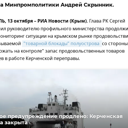
ва Минпромполитики Андрей Скрынник.
 13 октября – РИА Новости (Крым).
Глава РК Сергей
чил руководителю профильного министерства продолж
ониторинг ситуации на крымском рынке продовольств
азываемой
"товарной блокады" полуострова 
со стороны
ржать на контроле" запас продовольственных товаров
ев в работе Керченской переправы.
е предупреждение продлено: Керченская
а закрыта