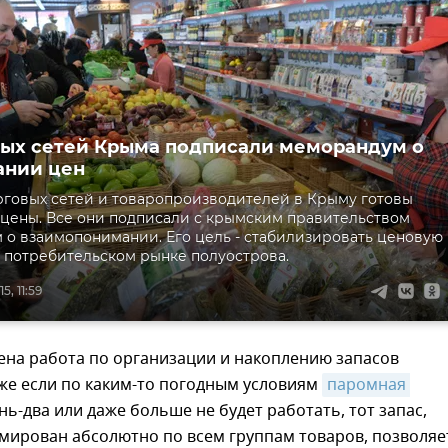
вых сетей Крыма подписали меморандум о
ании цен
рговых сетей и товаропроизводителей в Крыму готовы
цены. Все они подписали с крымским правительством
о взаимопонимании. Его цель - стабилизировать ценовую
 потребительском рынке полуострова.
5, 11:59
ена работа по организации и накоплению запасов
же если по каким-то погодным условиям
паромная 
нь-два или даже больше не будет работать, тот запас,
мирован абсолютно по всем группам товаров, позволяе