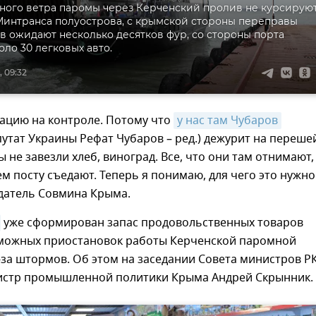
нного ветра паромы через Керченский пролив не курсируют
интранса полуострова, с крымской стороны переправы
в ожидают несколько десятков фур, со стороны порта
коло 30 легковых авто.
, 09:32
уацию на контроле. Потому что
у нас там Чубаров
утат Украины Рефат Чубаров – ред.) дежурит на переше
ы не завезли хлеб, виноград. Все, что они там отнимают,
ем посту съедают. Теперь я понимаю, для чего это нужно"
едатель Совмина Крыма.
уже сформирован запас продовольственных товаров
зможных приостановок работы Керченской паромной
за штормов. Об этом на заседании Совета министров Р
стр промышленной политики Крыма Андрей Скрынник.