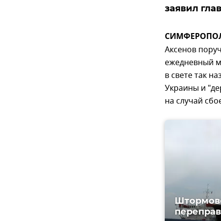
заявил гла
СИМФЕРОПОЛЬ,
Аксенов пору
ежедневный м
в свете так н
Украины и "де
на случай сбо
Штормово
переправ