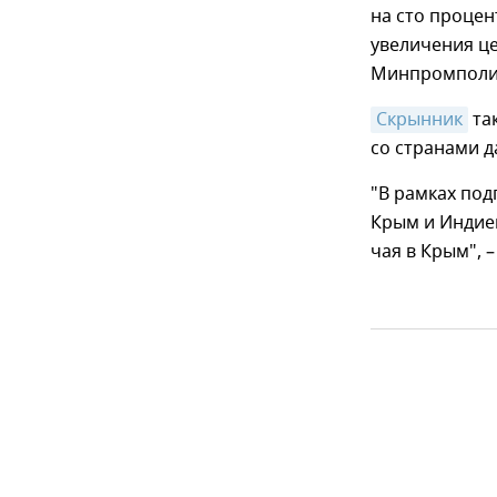
на сто процен
увеличения це
Минпромполи
Скрынник
та
со странами д
"В рамках по
Крым и Индие
чая в Крым", –