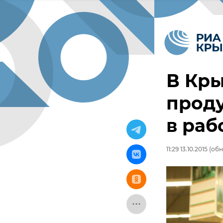
В Кры
проду
в раб
11:29 13.10.2015
(обно