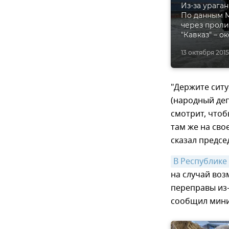
Из-за урага
По данным М
через проли
"Кавказ" – о
13 октября 2015
"Держите сит
(народный деп
смотрит, чтоб
там же на сво
сказал предс
В Республике
на случай во
переправы из-
сообщил мини