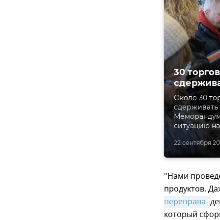
30 торго
сдержив
Около 30 то
сдерживать 
Меморандум 
ситуацию на
22 сентября 201
"Нами провед
продуктов. Да
переправа 
де
который сфор