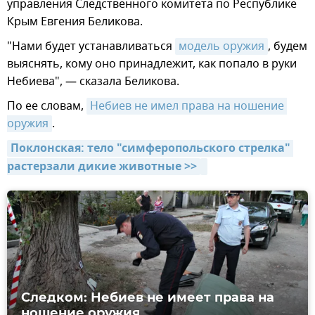
управления Следственного комитета по Республике
Крым Евгения Беликова.
"Нами будет устанавливаться
модель оружия
, будем
выяснять, кому оно принадлежит, как попало в руки
Небиева", — сказала Беликова.
По ее словам,
Небиев не имел права на ношение 
оружия
.
Поклонская: тело "симферопольского стрелка" 
растерзали дикие животные >>
Следком: Небиев не имеет права на
ношение оружия