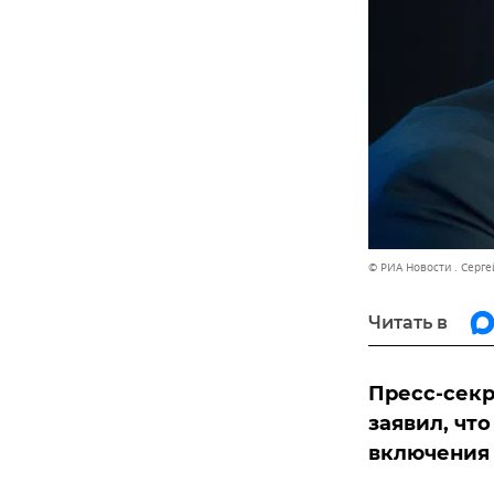
© РИА Новости . Серге
Читать в
Пресс-секр
заявил, чт
включения