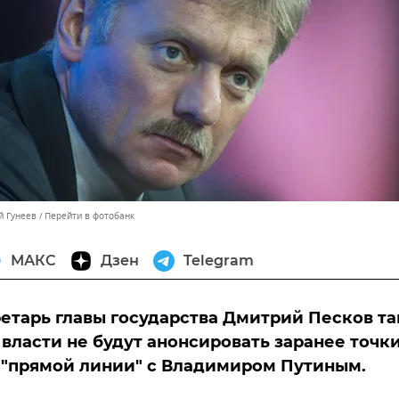
й Гунеев
Перейти в фотобанк
МАКС
Дзен
Telegram
етарь главы государства Дмитрий Песков т
о власти не будут анонсировать заранее точк
 "прямой линии" с Владимиром Путиным.