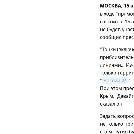
МОСКВА, 15 а
в ходе "прям
состоится 16 
не будет, уча
сообщил пресс
"Точки (включ
приблизитель
линиями… Из-з
только террит
"
России 24
".
При этом прес
Крым. "Давайт
сказал он.
Задать вопрос
не только при
с кем Путин б