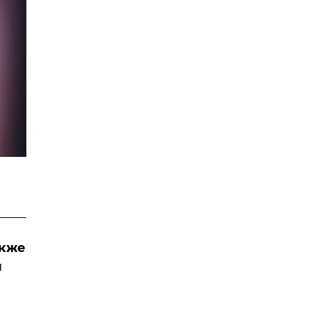
акже
и